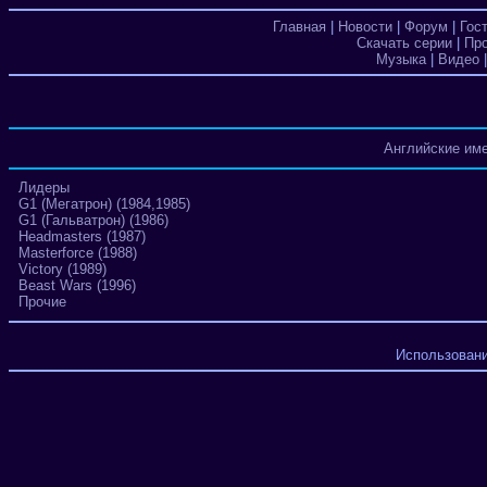
Главная
|
Новости
|
Форум
|
Гос
Скачать серии
|
Пр
Музыка
|
Видео
Английские им
Лидеры
G1 (Мегатрон) (1984,1985)
G1 (Гальватрон) (1986)
Headmasters (1987)
Masterforce (1988)
Victory (1989)
Beast Wars (1996)
Прочие
Использовани