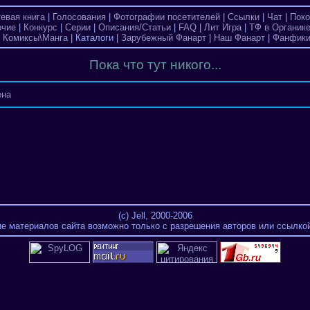
тевая книга
|
Голосования
|
Фотографии посетителей
|
Ссылки
|
Чат
|
Поко
очие
|
Конкурс
|
Серии
|
Описания/Статьи
|
FAQ
|
Лит Игра
|
ТФ в Органик
|
Комиксы\Манга
| Каталоги |
Зарубежный Фанарт
|
Наш Фанарт
|
Фанфик
Пока что тут никого...
ена
(c) Jell, 2000-2006
е материалов сайта возможно только с разрешения авторов или ссылкой 