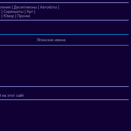
ления
|
Десептиконы
|
Автоботы
|
е
|
Скриншоты
|
Арт
|
и
|
Юмор
|
Прочее
Японские имена
на этот сайт.