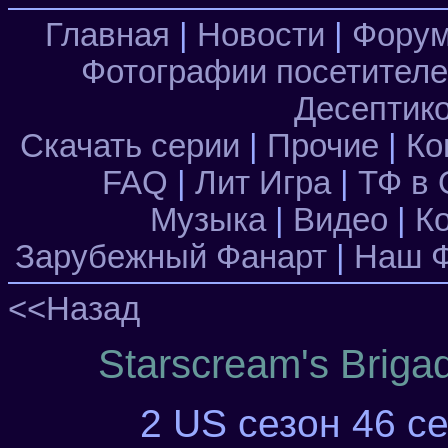
Главная
|
Новости
|
Фору
Фотографии посетител
Десептик
Скачать серии
|
Прочие
|
Ко
FAQ
|
Лит Игра
|
ТФ в 
Музыка
|
Видео
|
К
Зарубежный Фанарт
|
Наш Ф
<<Назад
Starscream's Brig
2 US сезон 46 се