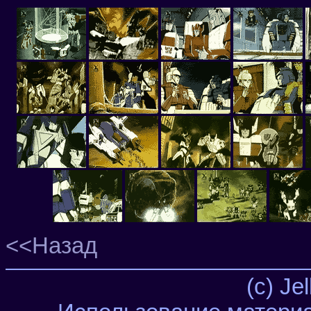
<<Назад
(c) Je