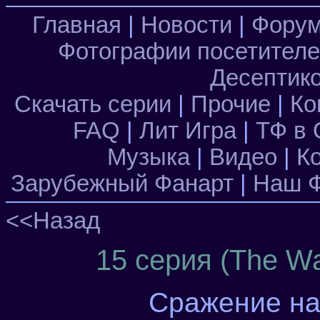
Главная
|
Новости
|
Фору
Фотографии посетител
Десептик
Скачать серии
|
Прочие
|
Ко
FAQ
|
Лит Игра
|
ТФ в 
Музыка
|
Видео
|
К
Зарубежный Фанарт
|
Наш Ф
<<Назад
15 серия (The War
Сражение на