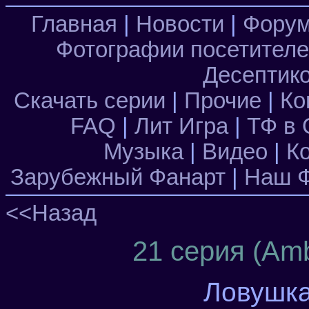
Главная
|
Новости
|
Фору
Фотографии посетител
Десептик
Скачать серии
|
Прочие
|
Ко
FAQ
|
Лит Игра
|
ТФ в 
Музыка
|
Видео
|
К
Зарубежный Фанарт
|
Наш Ф
<<Назад
21 серия (Amb
Ловушка