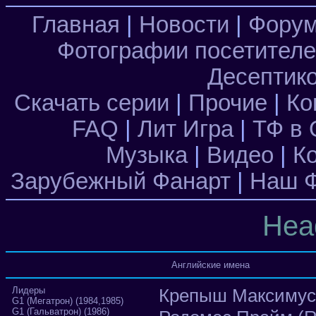
Главная
|
Новости
|
Фору
Фотографии посетител
Десептик
Скачать серии
|
Прочие
|
Ко
FAQ
|
Лит Игра
|
ТФ в 
Музыка
|
Видео
|
К
Зарубежный Фанарт
|
Наш Ф
Hea
Английские имена
Лидеры
Крепыш Максимус 
G1 (Мегатрон) (1984,1985)
G1 (Гальватрон) (1986)