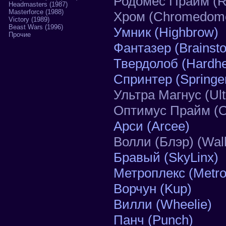
Родомес Прайм (R
Headmasters (1987)
Masterforce (1988)
Хром (Chromedom
Victory (1989)
Beast Wars (1996)
Умник (Highbrow)
Прочие
Фантазер (Brainst
Твердолоб (Hardh
Спринтер (Springe
Ультра Магнус (Ul
Оптимус Прайм (O
Арси (Arcee)
Волли (Блэр) (Wall
Бравый (SkyLinx)
Метроплекс (Metro
Ворчун (Kup)
Вилли (Wheelie)
Панч (Punch)