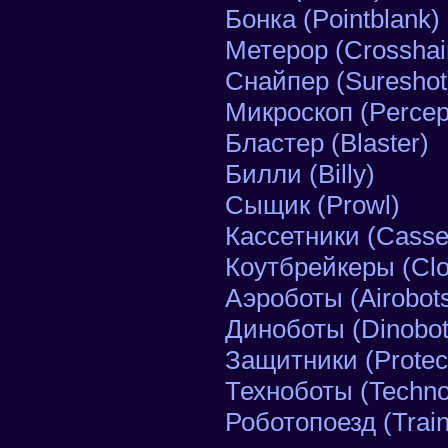
Бонка (Pointblank)
Метерор (Crosshai
Снайпер (Sureshot
Микроскоп (Percep
Бластер (Blaster)
Билли (Billy)
Сыщик (Prowl)
Кассетники (Casset
Коутбрейкеры (Clo
Аэроботы (Airobot
Диноботы (Dinobot
Защитники (Protec
Техноботы (Techno
Роботопоезд (Train