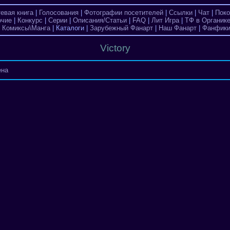
тевая книга
|
Голосования
|
Фотографии посетителей
|
Ссылки
|
Чат
|
Поко
очие
|
Конкурс
|
Серии
|
Описания/Статьи
|
FAQ
|
Лит Игра
|
ТФ в Органик
|
Комиксы\Манга
| Каталоги |
Зарубежный Фанарт
|
Наш Фанарт
|
Фанфик
Victory
ена