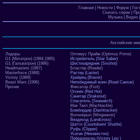
Главная
|
Новости
|
Форум
|
Гос
Скачать серии
|
Пр
Музыка
|
Видео
Английские им
Лидеры
Оптимус Прайм (Optimus Prime)
G1 (Мегатрон) (1984,1985)
Истребитель (Star Saber)
G1 (Гальватрон) (1986)
Шестизарядник (Sixshot)
Headmasters (1987)
Бластер (Roader)
Masterforce (1988)
Растер (Laster)
Victory (1989)
Храбрец (Braver)
Beast Wars (1996)
Непобедимый воин (Road Caesar)
Прочие
Фиксатор (Fixit)
Огонек (Red Hot)
Санитар (Stakeout)
Спасатель (Seawatch)
Мак Такл (Machtackle)
Бомбордир (Dashtracker)
Волнокрыл (Wingwaver)
Вездеход (Landcross)
Шаттл (Countdown/ Shuttle)
Руфь (Clipper)
Усатик (Неизвестно)
Победоносец (Victory Leo )