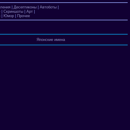
ления
|
Десептиконы
|
Автоботы
|
е
|
Скриншоты
|
Арт
|
и
|
Юмор
|
Прочее
Японские имена