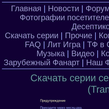
Главная
|
Новости
|
Фору
Фотографии посетител
Десептик
Скачать серии
|
Прочие
|
Ко
FAQ
|
Лит Игра
|
ТФ в 
Музыка
|
Видео
|
К
Зарубежный Фанарт
|
Наш Ф
Скачать серии с
(Tra
Предупреждение
Приходите через месяц-два.