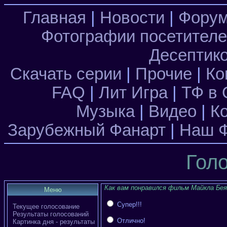
Главная
|
Новости
|
Фору
Фотографии посетител
Десептик
Скачать серии
|
Прочие
|
Ко
FAQ
|
Лит Игра
|
ТФ в 
Музыка
|
Видео
|
К
Зарубежный Фанарт
|
Наш Ф
Гол
Как вам понравился фильм Майкла Бея
Меню
Супер!!!
Текущее голосование
Результаты голосований
Отлично!
Картинка дня - результаты