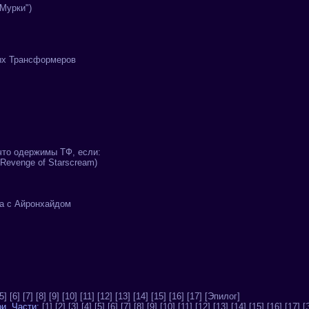
"Мурки")
ых Трансформеров
что одержимы ТФ, если:
Revenge of Starscream)
а с Айронхайдом
5]
[6]
[7]
[8]
[9]
[10]
[11]
[12]
[13]
[14]
[15]
[16]
[17]
[Эпилог]
ои. Части:
[1]
[2]
[3]
[4]
[5]
[6]
[7]
[8]
[9]
[10]
[11]
[12]
[13]
[14]
[15]
[16]
[17]
[