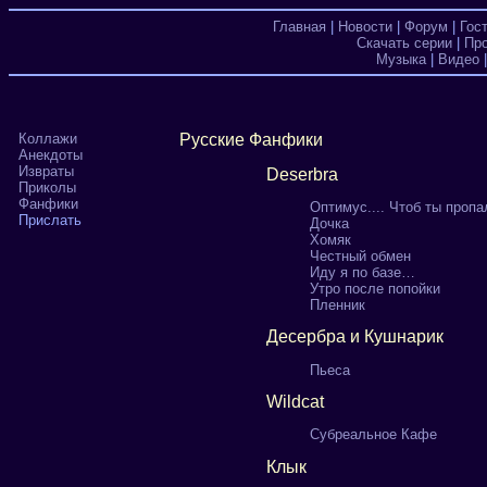
Главная
|
Новости
|
Форум
|
Гос
Скачать серии
|
Пр
Музыка
|
Видео
Коллажи
Русские Фанфики
Анекдоты
Извраты
Deserbra
Приколы
Фанфики
Оптимус.... Чтоб ты пропа
Прислать
Дочка
Хомяк
Честный обмен
Иду я по базе…
Утро после попойки
Пленник
Десербра и Кушнарик
Пьеса
Wildcat
Субреальное Кафе
Клык