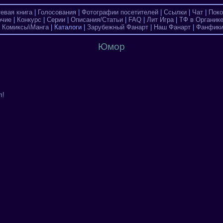
тевая книга
|
Голосования
|
Фотографии посетителей
|
Ссылки
|
Чат
|
Поко
очие
|
Конкурс
|
Серии
|
Описания/Статьи
|
FAQ
|
Лит Игра
|
ТФ в Органик
|
Комиксы\Манга
| Каталоги |
Зарубежный Фанарт
|
Наш Фанарт
|
Фанфик
Юмор
л!