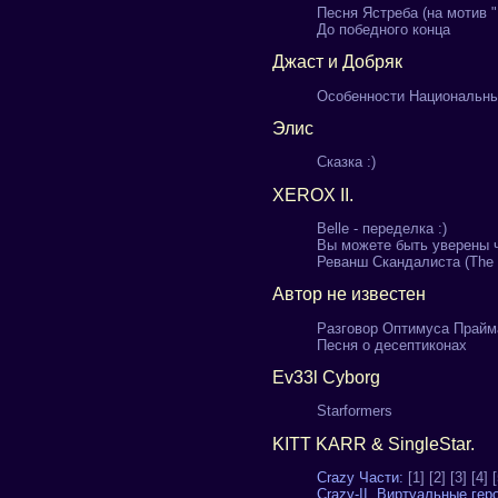
Песня Ястреба (на мотив 
До победного конца
Джаст и Добряк
Особенности Национальн
Элис
Сказка :)
XEROX II.
Belle - переделка :)
Вы можете быть уверены 
Реванш Скандалиста (The 
Автор не известен
Разговор Оптимуса Прайм
Песня о десептиконах
Ev33l Cyborg
Starformers
KITT KARR & SingleStar.
Crazy Части:
[1]
[2]
[3]
[4]
[
Crazy-II. Виртуальные гер