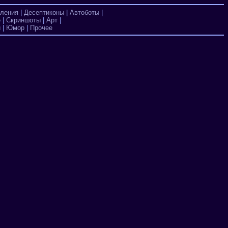
ления
|
Десептиконы
|
Автоботы
|
е
|
Скриншоты
|
Арт
|
и
|
Юмор
|
Прочее