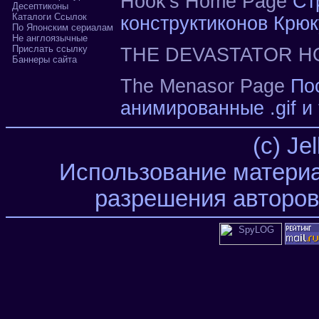
Hook's Home Page
Стр
Десептиконы
Каталоги Ссылок
конструктиконов Крюк
По Японским сериалам
Не англоязычные
Прислать ссылку
THE DEVASTATOR 
Баннеры сайта
The Menasor Page
Пос
анимированные .gif и т
(c) Je
Использование материа
разрешения авторов 