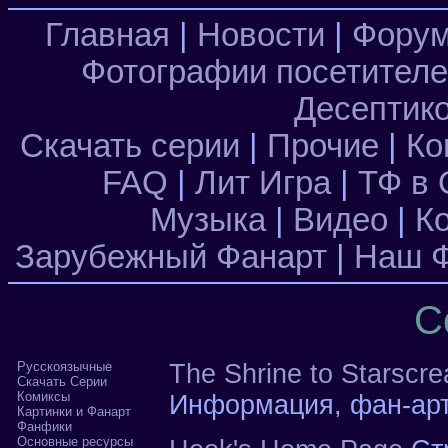
Главная
|
Новости
|
Фору
Фотографии посетител
Десептик
Скачать серии
|
Прочие
|
Ко
FAQ
|
Лит Игра
|
ТФ в 
Музыка
|
Видео
|
К
Зарубежный Фанарт
|
Наш Ф
С
Русскоязычные
The Shrine to Starscr
Скачать Серии
Комиксы
Информация, фан-арт 
Картинки и Фанарт
Фанфики
Основные ресурсы