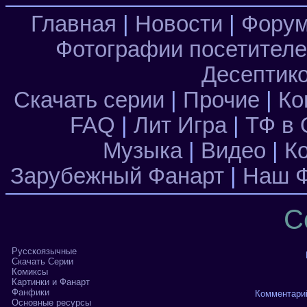
Главная
|
Новости
|
Фору
Фотографии посетител
Десептик
Скачать серии
|
Прочие
|
Ко
FAQ
|
Лит Игра
|
ТФ в 
Музыка
|
Видео
|
К
Зарубежный Фанарт
|
Наш Ф
С
Русскоязычные
Скачать Серии
Комиксы
Картинки и Фанарт
Фанфики
Комментари
Основные ресурсы