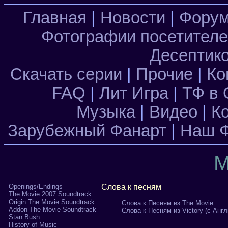
Главная
|
Новости
|
Фору
Фотографии посетител
Десептик
Скачать серии
|
Прочие
|
Ко
FAQ
|
Лит Игра
|
ТФ в 
Музыка
|
Видео
|
К
Зарубежный Фанарт
|
Наш Ф
М
Openings/Endings
Слова к песням
The Movie 2007 Soundtrack
Origin The Movie Soundtrack
Слова к Песням из The Movie
Addon The Movie Soundtrack
Слова к Песням из Victory (с Анг
Stan Bush
History of Music