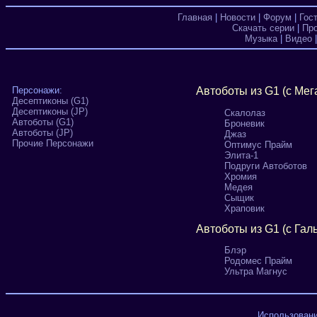
Главная
|
Новости
|
Форум
|
Гос
Скачать серии
|
Пр
Музыка
|
Видео
Персонажи:
Автоботы из G1 (с Мег
Десептиконы (G1)
Десептиконы (JP)
Скалолаз
Автоботы (G1)
Броневик
Автоботы (JP)
Джаз
Прочие Персонажи
Оптимус Прайм
Элита-1
Подруги Автоботов
Хромия
Медея
Сыщик
Храповик
Автоботы из G1 (с Гал
Блэр
Родомес Прайм
Ультра Магнус
Использовани