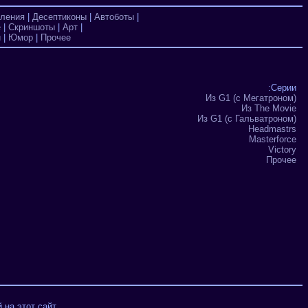
ления
|
Десептиконы
|
Автоботы
|
е
|
Скриншоты
|
Арт
|
и
|
Юмор
|
Прочее
:Серии
Из G1 (с Мегатроном)
Из The Movie
Из G1 (с Гальватроном)
Headmastrs
Masterforce
Victory
Прочее
на этот сайт.