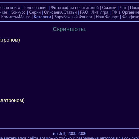
тевая книга
|
Голосования
|
Фотографии посетителей
|
Ссылки
|
Чат
|
Поко
очие
|
Конкурс
|
Серии
|
Описания/Статьи
|
FAQ
|
Лит Игра
|
ТФ в Органик
|
Комиксы\Манга
| Каталоги |
Зарубежный Фанарт
|
Наш Фанарт
|
Фанфик
Скриншоты.
атроном)
ьватроном)
(c) Jell, 2000-2006
е материалов сайта возможно только с разрешения авторов или ссылкой 