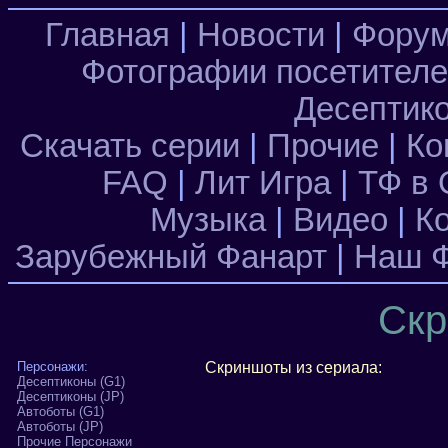
Главная
|
Новости
|
Фору
Фотографии посетител
Десептик
Скачать серии
|
Прочие
|
Ко
FAQ
|
Лит Игра
|
ТФ в 
Музыка
|
Видео
|
К
Зарубежный Фанарт
|
Наш Ф
Скр
Персонажи:
Скриншоты из сериала:
Десептиконы (G1)
Десептиконы (JP)
Автоботы (G1)
Автоботы (JP)
Прочие Персонажи