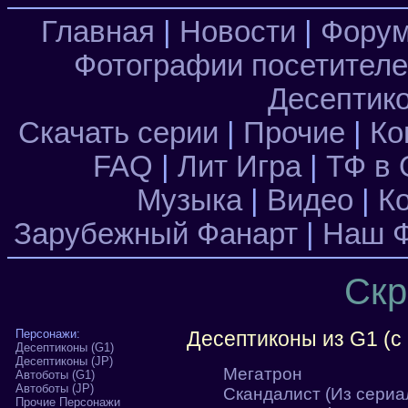
Главная
|
Новости
|
Фору
Фотографии посетител
Десептик
Скачать серии
|
Прочие
|
Ко
FAQ
|
Лит Игра
|
ТФ в 
Музыка
|
Видео
|
К
Зарубежный Фанарт
|
Наш Ф
Скр
Персонажи:
Десептиконы из G1 (с
Десептиконы (G1)
Десептиконы (JP)
Мегатрон
Автоботы (G1)
Автоботы (JP)
Скандалист (Из сериа
Прочие Персонажи