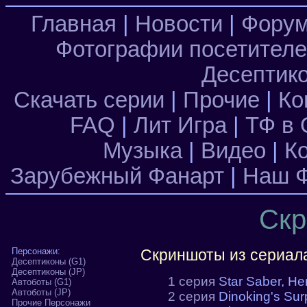
Главная
|
Новости
|
Фору
Фотографии посетител
Десептик
Скачать серии
|
Прочие
|
Ко
FAQ
|
Лит Игра
|
ТФ в 
Музыка
|
Видео
|
К
Зарубежный Фанарт
|
Наш Ф
Скр
Персонажи:
Скриншоты из сериал
Десептиконы (G1)
Десептиконы (JP)
1 серия
Star Saber, He
Автоботы (G1)
Автоботы (JP)
2 серия
Dinoking's Surp
Прочие Персонажи