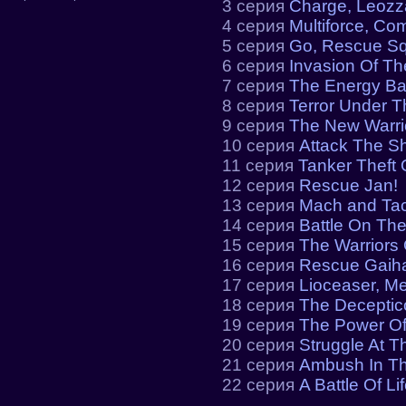
3 серия
Charge, Leozz
4 серия
Multiforce, Co
5 серия
Go, Rescue S
6 серия
Invasion Of Th
7 серия
The Energy Ba
8 серия
Terror Under Th
9 серия
The New Warrio
10 серия
Attack The Sh
11 серия
Tanker Theft 
12 серия
Rescue Jan!
13 серия
Mach and Tac
14 серия
Battle On The
15 серия
The Warriors 
16 серия
Rescue Gaih
17 серия
Lioceaser, Me
18 серия
The Deceptico
19 серия
The Power O
20 серия
Struggle At T
21 серия
Ambush In Th
22 серия
A Battle Of Li