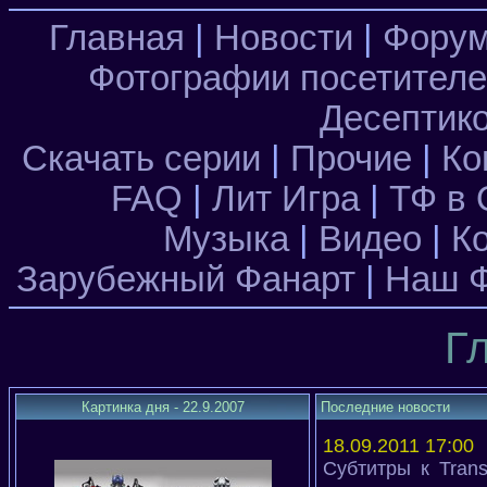
Главная
|
Новости
|
Фору
Фотографии посетител
Десептик
Скачать серии
|
Прочие
|
Ко
FAQ
|
Лит Игра
|
ТФ в 
Музыка
|
Видео
|
К
Зарубежный Фанарт
|
Наш Ф
Г
Картинка дня - 22.9.2007
Последние новости
18.09.2011 17:00
Субтитры к Trans