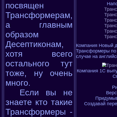
посвящен
Напо
Тран
Трансформерам,
Тран
Тран
а главным
Тран
Тран
образом
Тран
Десептиконам,
Компания Новый д
Трансформеры по 
хотя всего
случае на английс
остального тут
Компания 1С выпу
тоже, ну очень
Cr
много.
Ри
Если вы не
Верс
Придумыв
знаете кто такие
Создавай пере
Трансформеры -