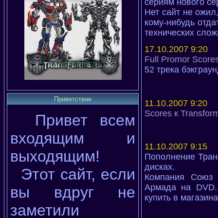
сериям нового се
Нет сайт не ожил
кому-нибудь отда
технических слож
17.10.2007 9:20
Full Promor Score
52 трека бэкграу
Приветствие
11.10.2007 9:20
Scores к Transfor
Привет всем
входящим и
11.10.2007 9:15
выходящим!
Пополнение Тран
дисках.
Этот сайт, если
Компания Союз 
Армада на DVD. 
вы вдруг не
купить в магазин
заметили