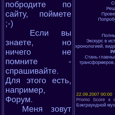
побродите по
С
Реш
сайту, поймете
Прове
Попроб
;-)
Если вы
Полны
знаете, но
Экскурс в и
хронологией, вид
ничего не
Р
Стань главны
помните -
трансформеров,
спрашивайте.
Для этого есть,
например,
22.09.2007 00:00
Форум.
Promo Score к 
Бэкграундной муз
Меня зовут