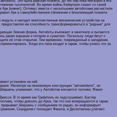
втоботы. Это была райская планета, до тех пор пока Мегатрон и его
отяжении тысячелетий. Во время войны Кибертрон сошел со своей
м Арк (ковчег), Оптимус вместе с несколькими автоботами расчистили
правил Арк в самоубийственное сближение к близлежащей планете.
й модуль и находит многочисленные механические устройства на
в, предоставляя им способность трансформироваться в "родные" для
ладающая Земная форма, Автоботы въезжают в кинотеатр и пытаются
ень ранен взрывом и потерян в суматохе. Поскольку люди бегут с
щите об этом открытии. Тем временем, поврежденный в нападении,
ремонтировать. Когда его папа входит в гараж, чтобы узнать что за
вают установки на ней.
ершня. Несмотря на незнакомую конструкцию "автомобиля", он
Шершень упоминает, что у Автоботов кончается топливо; Факел
Джесси. В то время как Грабитель их подслушивает, Бастер
оплива, чтобы доехать до Арка, так что они возвращаются в гараж.
Их прерывает Шершень с сообщением по радио, он информирует
е сражения, Скандалист похищает Факела, и Десептиконы улетают