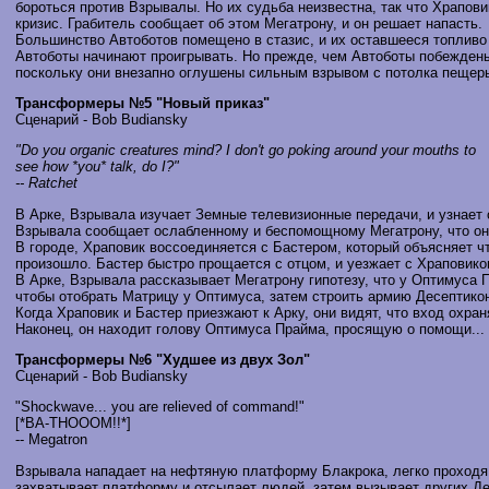
бороться против Взрывалы. Но их судьба неизвестна, так что Храпов
кризис. Грабитель сообщает об этом Мегатрону, и он решает напасть.
Большинство Автоботов помещено в стазис, и их оставшееся топливо 
Автоботы начинают проигрывать. Но прежде, чем Автоботы побеждены,
поскольку они внезапно оглушены сильным взрывом с потолка пещеры.
Трансформеры №5 "Новый приказ"
Сценарий - Bob Budiansky
"Do you organic creatures mind? I don't go poking around your mouths to
see how *you* talk, do I?"
-- Ratchet
В Арке, Взрывала изучает Земные телевизионные передачи, и узнает
Взрывала сообщает ослабленному и беспомощному Мегатрону, что он 
В городе, Храповик воссоединяется с Бастером, который объясняет чт
произошло. Бастер быстро прощается с отцом, и уезжает с Храповико
В Арке, Взрывала рассказывает Мегатрону гипотезу, что у Оптимуса
чтобы отобрать Матрицу у Оптимуса, затем строить армию Десептико
Когда Храповик и Бастер приезжают к Арку, они видят, что вход охра
Наконец, он находит голову Оптимуса Прайма, просящую о помощи...
Трансформеры №6 "Худшее из двух Зол"
Сценарий - Bob Budiansky
"Shockwave... you are relieved of command!"
[*BA-THOOOM!!*]
-- Megatron
Взрывала нападает на нефтяную платформу Блакрока, легко проходя
захватывает платформу и отсылает людей, затем вызывает других Дес