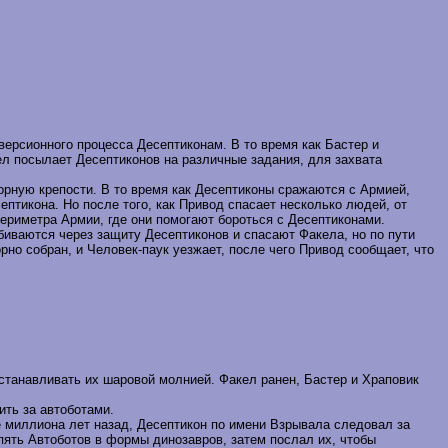
нверсионного процесса Десептиконам. В то время как Бастер и
ел посылает Десептиконов на различные задания, для захвата
рную крепости. В то время как Десептиконы сражаются с Армией,
птикона. Но после того, как Привод спасает несколько людей, от
периметра Армии, где они помогают бороться с Десептиконами.
биваются через защиту Десептиконов и спасают Факела, но по пути
но собран, и Человек-паук уезжает, после чего Привод сообщает, что
станавливать их шаровой молнией. Факел ранен, Бастер и Храповик
ить за автоботами.
е миллиона лет назад, Десептикон по имени Взрывала следовал за
пять Автоботов в формы динозавров, затем послал их, чтобы