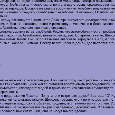
ибертрон, которую населяли разумные механоиды, которые назывались а
муса Прайма начали сопротивление и эти две стороны сражались на пр
 пояс астероидов. Воспользовавшись космическим кораблем под название
али и начали побеждать ослабленных автоботов. В отчаянии, Оптимус на
ваны.
ря этому активируется компьютер Арка. Арк выпускает исследовательски
жизни, Ковчег восстанавливает и ремонтирует Автоботов и Десептиконо
 а Автоботы начинают оценивать ситуацию.
м фильмы смотрят из автомобилей. Решив, что автомобили и есть преоб
емя следили за Автоботами, внезапно нападают. Во время схватки, Шерш
мы жизни Земли. Сыщик приказывает автоботам вернуться в Арк, и сооб
яма "Факела" Витвики. Бастер везет Шершня домой, где пытается его от
n
г на атомную электростанцию. Они легко сокрушают рабочих, и захваты
время как сомневающийся Факел пытается восстановить поврежденного Ш
рмируется, благодарит людей и доказывает, что Автоботы существуют. 
отребностям.
 предложении Факела . По пути, они встречают друзей Бастера, "O" и 
иконов на электростанцию. Шершень говорит, что у него не достаточно т
бя людям и предложить обмен их продвинутых технологий на топливо. 
Витвики. И они прибывают как раз к нападению Десептиконов. В течени
и ослабленные сражением, они не могут ничего сделать.