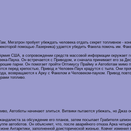
Там, Мегатрон пробует убеждать человека отдать секрет топливное - ко
 некоторой помощью Лазерника) удается убедить Факела помочь им. Фак
Армия США, в сопровождении средств массовой информации окружает го
ека-Паука. Он встречается с Приводом, и сначала принимает его за Десе
хорошие парни. Он помогает пройти Оптимусу Прайму и Автоботам мимо 
тся перед крепостью, Привод и Человек-Паук крадутся с тыла. Они про
ода, возвращаются к Арку с Факелом и Человеком-пауком. Привод повтор
рами топливо.
во, Автоботы начинают злиться. Витвики пытаются убежать, но Джаз о
кандалиста за обсуждение его планов, затем посылает Грабителя шпион
ппе автоботов. Он объясняет, что, после аварийного отказа Арка четыр
ионе Антарктики, заполненной доисторической жизнью. Ковчег изменил 