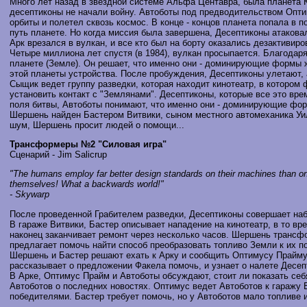
Много лет назад в звездной системе Альфа Центавра, была планета К
десептиконы не начали войну. Автоботы под предводительством Опти
орбиты и полетел сквозь космос. В конце - концов планета попала в
путь планете. Но когда миссия была завершена, Десептиконы атаков
Арк врезался в вулкан, и все кто был на борту оказались дезактивиро
Четыре миллиона лет спустя (в 1984), вулкан просыпается. Благода
планете (Земле). Он решает, что именно они - доминирующие формы 
этой планеты устройства. После пробуждения, Десептиконы улетают,
Сыщик ведет группу разведки, которая находит кинотеатр, в которо
установить контакт с "Землянами". Десептиконы, которые все это вр
поля битвы, Автоботы понимают, что именно они - доминирующие фор
Шершень найден Бастером Витвики, сыном местного автомеханика Уиль
шум, Шершень просит людей о помощи...
Трансформеры №2 "Силовая игра"
Сценарий - Jim Salicrup
"The humans employ far better design standards on their machines than o
themselves! What a backwards world!"
- Skywarp
После проведенной Грабителем разведки, Десептиконы совершает набе
В гараже Витвики, Бастер описывает нападение на кинотеатр, в то 
наконец заканчивает ремонт через несколько часов. Шершень трансфо
предлагает помочь найти способ преобразовать топливо Земли к их п
Шершень и Бастер решают ехать к Арку и сообщить Оптимусу Прайму о
рассказывает о предложении Факела помочь, и узнает о налете Десепт
В Арке, Оптимус Прайм и Автоботы обсуждают, стоит ли показать се
Автоботов о последних новостях. Оптимус ведет Автоботов к гаражу 
победителями. Бастер требует помочь, но у Автоботов мало топливе 