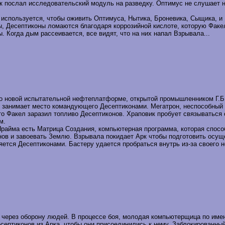
ик послал исследовательский модуль на разведку. Оптимус не слушает 
используется, чтобы оживить Оптимуса, Нытика, Броневика, Сыщика, и 
 Десептиконы ломаются благодаря коррозийной кислоте, которую Факел 
 Когда дым рассеивается, все видят, что на них напал Взрывала...
 о новой испытательной нефтеплатформе, открытой промышленником Г.Б
занимает место командующего Десептиконами. Мегатрон, неспособный с
о Факел заразил топливо Десептиконов. Храповик пробует связываться с
м.
 Прайма есть Матрица Создания, компьютерная программа, которая спос
нов и завоевать Землю. Взрывала покидает Арк чтобы подготовить осущ
няется Десептиконами. Бастеру удается пробраться внутрь из-за своего 
 через оборону людей. В процессе боя, молодая компьютерщица по име
ептиконов из Арка, чтобы они присоединились к нему. Заблокированный