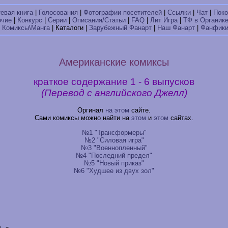
тевая книга
|
Голосования
|
Фотографии посетителей
|
Ссылки
|
Чат
|
Поко
очие
|
Конкурс
|
Серии
|
Описания/Статьи
|
FAQ
|
Лит Игра
|
ТФ в Органик
|
Комиксы\Манга
| Каталоги |
Зарубежный Фанарт
|
Наш Фанарт
|
Фанфик
Американские комиксы
краткое содержание 1 - 6 выпусков
(Перевод с английского Джелл)
Оргинал
на этом
сайте.
Сами комиксы можно найти на
этом
и
этом
сайтах.
№1 "Трансформеры"
№2 "Силовая игра"
№3 "Военнопленный"
№4 "Последний предел"
№5 "Новый приказ"
№6 "Худшее из двух зол"