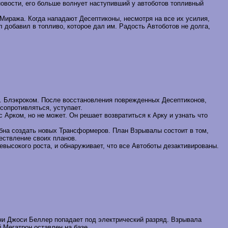
новости, его больше волнует наступивший у автоботов топливный
Миража. Когда нападают Десептиконы, несмотря на все их усилия,
добавил в топливо, которое дал им. Радость Автоботов не долга,
. Блэкроком. После восстановления поврежденных Десептиконов,
опротивляться, уступает.
 Арком, но не может. Он решает возвратиться к Арку и узнать что
обна создать новых Трансформеров. План Взрывалы состоит в том,
ествление своих планов.
невысокого роста, и обнаруживает, что все Автоботы дезактивированы.
ни Джоси Беллер попадает под электрический разряд. Взрывала
 Мегатрон оставлен на базе.