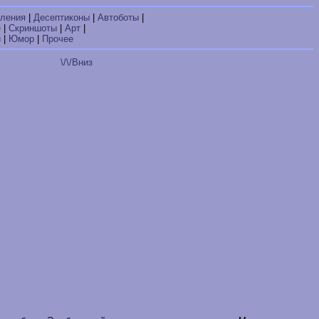
ления
|
Десептиконы
|
Автоботы
|
е
|
Скриншоты
|
Арт
|
и
|
Юмор
|
Прочее
\/\/Вниз