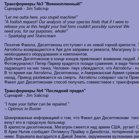
Трансформеры №3 "Военнопленный!"
Сценарий - Jim Salicrup
"Let me outta here, you stupid machine!"
"A foolish request! Our analysis of your species finds that if I were to
release you at this height your frail form couldn't possibly survive! We
need you, for our purposes, whole!"
-- Sparkplug and Starscream
Похитив Факела, Десептиконы отступают к их новой горной крепости. 
Автоботы возвращаются в Арк для заправки и ремонта, Мегатрону (с
необходимого оборудования и компонентов.
Действия Десептиконов в конце концов привлекают внимание людей. 
Фотожурналист Питер Паркер крадется позади сражения, в виде Челов
падающего на них танка, Человек- паук убеждается, что Автоботы - 
В то время как Автоботы, Десептиконы, и Американская Армия сражаю
назад, Привод разбивается на смерть. Автоботы собирают части Прив
Факел дал Десептиконам способ получать совместимое с трансформе
Трансформеры №4 "Последний предел"
Сценарий - Jim Salicrup
"I hope your father can be repaired."
-- Optimus to Buster
Шокированные информацией о том, что Факел дал Десептиконам топли
везут его в городскую больницу.
В крепости десептиконов, Мегатрон смеется над армии США, ругает С
В Арке Нытик сообщает Оптимусу Прайму о Диноботах, потерянной гру
ними. Взрывала высадился в Дикой Земле, окруженном вулканами рег