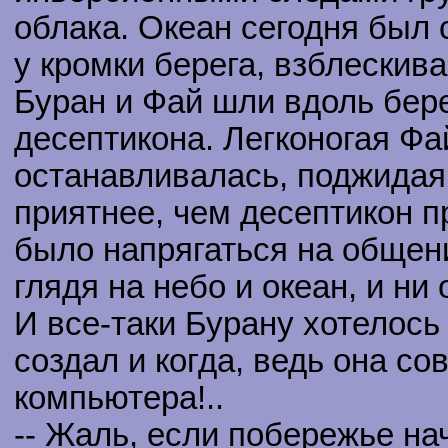
облака. Океан сегодня был 
у кромки берега, взблескив
Буран и Фай шли вдоль бере
десептикона. Легконогая Фа
останавливалась, поджидая
приятнее, чем десептикон п
было напрягаться на общен
глядя на небо и океан, и ни 
И все-таки Бурану хотелось 
создал и когда, ведь она со
компьютера!..
-- Жаль, если побережье нач