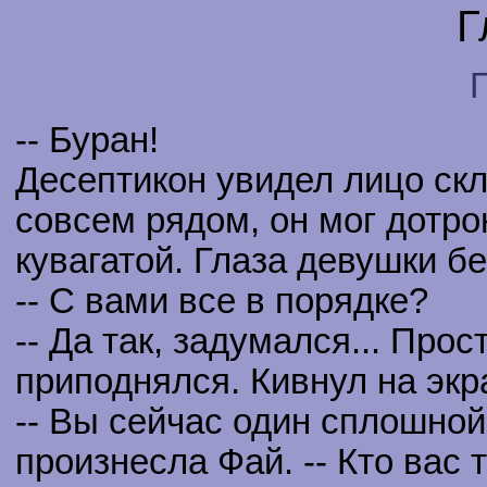
Г
-- Буран!
Десептикон увидел лицо ск
совсем рядом, он мог дотро
кувагатой. Глаза девушки б
-- С вами все в порядке?
-- Да так, задумался... Прос
приподнялся. Кивнул на экра
-- Вы сейчас один сплошной 
произнесла Фай. -- Кто вас 