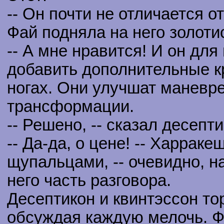
-- Он почти не отличается о
Фай подняла на него золоти
-- А мне нравится! И он дл
добавить дополнительные кр
ногах. Они улучшат маневр
трансформации.
-- Решено, -- сказал десепти
-- Да-да, о цене! -- Харра
щупальцами, -- очевидно, н
него часть разговора.
Десептикон и квинтэссон то
обсуждая каждую мелочь. Ф