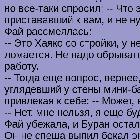
но все-таки спросил: -- Что
пристававший к вам, и не н
Фай рассмеялась:
-- Это Хаяко со стройки, у 
ломается. Не надо обрывать
работу.
-- Тогда еще вопрос, вернее
углядевший у стены мини-ба
привлекая к себе: -- Может,
-- Нет, мне нельзя, я еще б
Фай убежала, и Буран остал
Он не спеша выпил бокал эн