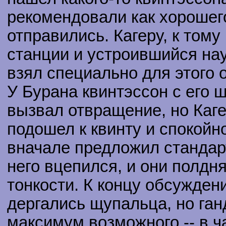
рекомендовали как хорошего
отправились. Кагеру, к том
станции и устроившийся на
взял специально для этого о
У Бурана квинтэссон с его
вызвал отвращение, но Кагер
подошел к квинту и спокойн
вначале предложил стандарт
него вцепился, и они полдн
тонкости. К концу обсужден
дергались щупальца, но ган
максимум возможного -- в ч