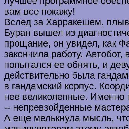
лучшее программное обеспе
вам все покажу!
Вслед за Харракешем, плыв
Буран вышел из диагностич
прощание, он увидел, как Ф
закончила работу. Автобот, 
попытался ее обнять, и дев
действительно была гандам
в гандамский корпус. Коорд
нее великолепные. Именно 
-- непревзойденные мастера
А еще мелькнула мысль, что
манипуляторам этому автоб