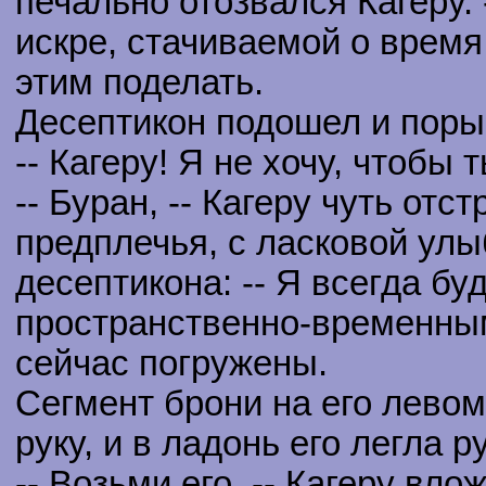
печально отозвался Кагеру.
искре, стачиваемой о время.
этим поделать.
Десептикон подошел и поры
-- Кагеру! Я не хочу, чтобы т
-- Буран, -- Кагеру чуть отс
предплечья, с ласковой улы
десептикона: -- Я всегда бу
пространственно-временным
сейчас погружены.
Сегмент брони на его левом
руку, и в ладонь его легла р
-- Возьми его, -- Кагеру вло