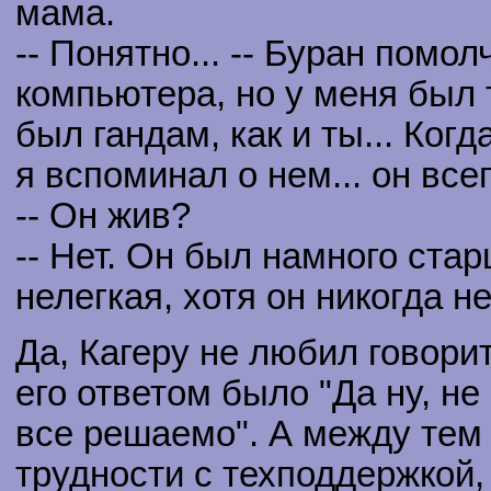
мама.
-- Понятно... -- Буран помолч
компьютера, но у меня был т
был гандам, как и ты... Ког
я вспоминал о нем... он вс
-- Он жив?
-- Нет. Он был намного ста
нелегкая, хотя он никогда н
Да, Кагеру не любил говор
его ответом было "Да ну, не
все решаемо". А между тем 
трудности с техподдержкой