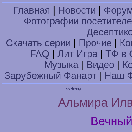
Главная
|
Новости
|
Фору
Фотографии посетител
Десептик
Скачать серии
|
Прочие
|
Ко
FAQ
|
Лит Игра
|
ТФ в 
Музыка
|
Видео
|
К
Зарубежный Фанарт
|
Наш Ф
<<Назад
Альмира Илва
Вечный