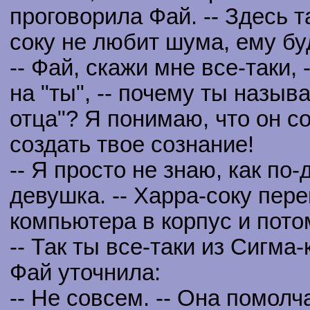
проговорила Фай. -- Здесь т
соку не любит шума, ему бу
-- Фай, скажи мне все-таки,
на "ты", -- почему ты назы
отца"? Я понимаю, что он со
создать твое сознание!
-- Я просто не знаю, как по-
девушка. -- Харра-соку пер
компьютера в корпус и пот
-- Так ты все-таки из Сигма
Фай уточнила:
-- Не совсем. -- Она помолч