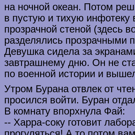
на ночной океан. Потом реш
в пустую и тихую инфотеку в
прозрачной стеной (здесь 
разделялись прозрачными п
Девушка сидела за экранами
завтрашнему дню. Он не ста
по военной истории и выше
Утром Бурана отвлек от чте
просился войти. Буран отда
В комнату впорхнула Фай:
-- Харра-соку готовит лабо
прогуляться! А то потом ва