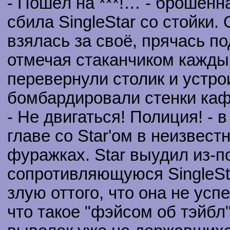
- Пошёл на ***!… - брошен
сбила SingleStar со стойки.
взялась за своё, прячась по
отмечая стаканчиком кажды
перевернули столик и устр
бомбардировали стенки ка
- Не двигаться! Полиция! -
главе со Star'ом в неизвес
фуражках. Star выудил из-п
сопротивляющуюся SingleSta
злую оттого, что она не ус
что такое "фэйсом об тэйбл