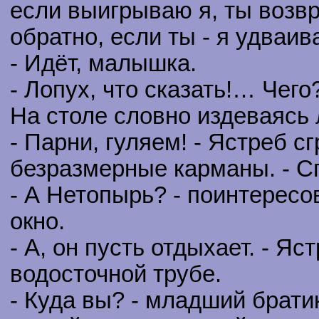
если выигрываю я, ты возв
обратно, если ты - я удваи
- Идёт, малышка.
- Лопух, что сказать!… Чего
На столе словно издеваясь
- Парни, гуляем! - Ястреб с
безразмерные карманы. - С
- А Нетопырь? - поинтересо
окно.
- А, он пусть отдыхает. - Яс
водосточной трубе.
- Куда вы? - младший брати