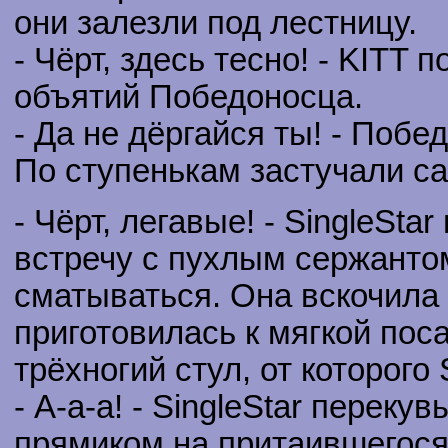
они залезли под лестницу.
- Чёрт, здесь тесно! - KITT
объятий Победоносца.
- Да не дёргайся ты! - Побе
По ступенькам застучали са
- Чёрт, легавые! - SingleSt
встречу с пухлым сержантом
сматываться. Она вскочила н
приготовилась к мягкой пос
трёхногий стул, от которого
- А-а-а! - SingleStar переку
прямиком на притаившегося