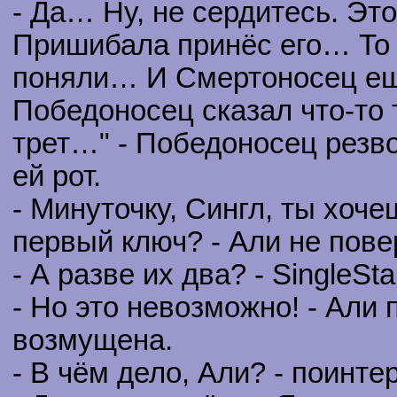
- Да… Ну, не сердитесь. Э
Пришибала принёс его… То е
поняли… И Смертоносец ещё
Победоносец сказал что-то 
трет…" - Победоносец резво 
ей рот.
- Минуточку, Сингл, ты хоче
первый ключ? - Али не пове
- А разве их два? - SingleSt
- Но это невозможно! - Али
возмущена.
- В чём дело, Али? - поинт