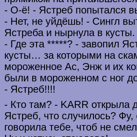
- О-ё! - Ястреб попытался 
- Нет, не уйдёшь! - Сингл 
Ястреба и нырнула в кусты.
- Где эта *****? - завопил Я
кусты… за которыми на ска
мороженное Ас, Энж и их ко
были в мороженном с ног д
- Ястреб!!!!
- Кто там? - KARR открыла д
Ястреб, что случилось? Фу,
говорила тебе, чтоб не сме