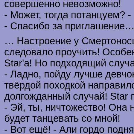
совершенно невозможно!
- Может, тогда потанцуем? -
- Спасибо за приглашение
… Настроение у Смертоносц
следовало проучить! Особе
Star'a! Но подходящий случ
- Ладно, пойду лучше девчо
твёрдой походкой направилс
долгожданный случай! Star 
- Эй, ты, ничтожество! Она 
будет танцевать со мной!
- Вот ещё! - Али гордо подня