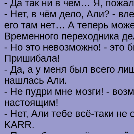
- Да так ни в чём… Я, пожа
- Нет, в чём дело, Али? - в
его там нет… А теперь може
Временного переходника де
- Но это невозможно! - это 
Пришибала!
- Да, а у меня был всего ли
нашлась Али.
- Не пудри мне мозги! - во
настоящим!
- Нет, Али тебе всё-таки не 
KARR.