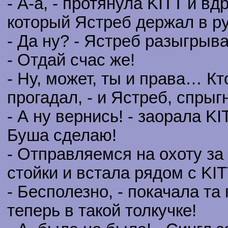
- А-а, - протянула KITT и вд
который Ястреб держал в рук
- Да ну? - Ястреб разыгрыв
- Отдай счас же!
- Ну, может, ты и права… Кт
прогадал, - и Ястреб, спрыг
- А ну вернись! - заорала KI
Буша сделаю!
- Отправляемся на охоту за 
стойки и встала рядом с KIT
- Бесполезно, - покачала та 
теперь в такой толкучке!