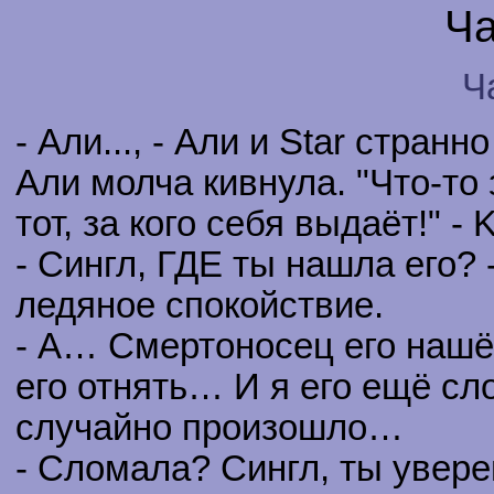
Ча
Ч
- Али..., - Али и Star стран
Али молча кивнула. "Что-то 
тот, за кого себя выдаёт!" -
- Сингл, ГДЕ ты нашла его?
ледяное спокойствие.
- А… Смертоносец его нашё
его отнять… И я его ещё с
случайно произошло…
- Сломала? Сингл, ты уверен