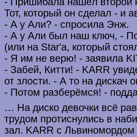
- Пришибала нашёл второй к
Тот, который он сделал - и 
- А у Али? - спросила Энж.
- А у Али был наш ключ, - 
(или на Star'a, который сто
- Я им не верю! - заявила KI
- Забей, Китти! - KARR уви
от злости. - А то на дискач 
- Потом разберёмся! - подда
… На диско девочки всё рав
трудом протиснулись в наб
зал. KARR с Львиномордом с