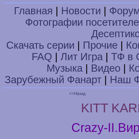
Главная
|
Новости
|
Фору
Фотографии посетител
Десептик
Скачать серии
|
Прочие
|
Ко
FAQ
|
Лит Игра
|
ТФ в 
Музыка
|
Видео
|
К
Зарубежный Фанарт
|
Наш Ф
<<Назад
KITT KARR
Crazy-II.Ви