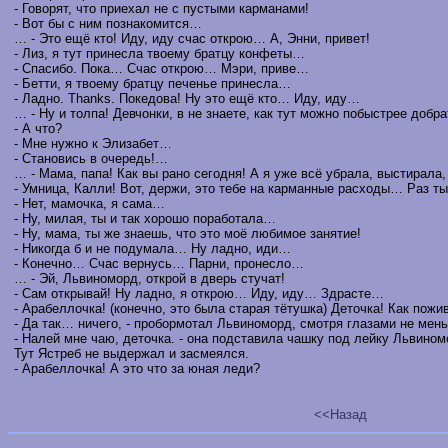
- Говорят, что приехал не с пустыми карманами!
- Вот бы с ним познакомится…
… - Это ещё кто! Иду, иду счас открою… А, Энни, привет!
- Лиз, я тут принесла твоему братцу конфеты…
- Спасибо. Пока… Счас открою… Мэри, приве…
- Бетти, я твоему братцу печенье принесла…
- Ладно. Thanks. Покедова! Ну это ещё кто… Иду, иду…
… - Ну и толпа! Девчонки, в не знаете, как тут можно побыстрее добр
- А что?
- Мне нужно к Элизабет…
- Становись в очередь!…
… - Мама, папа! Как вы рано сегодня! А я уже всё убрала, выстирала
- Умница, Калли! Вот, держи, это тебе на карманные расходы… Раз т
- Нет, мамочка, я сама…
- Ну, милая, ты и так хорошо поработала…
- Ну, мама, ты же знаешь, что это моё любимое занятие!
- Никогда б и не подумала… Ну ладно, иди…
- Конечно… Счас вернусь… Парни, пронесло…
… - Эй, Львиноморд, открой в дверь стучат!
- Сам открывай! Ну ладно, я открою… Иду, иду… Здрасте…
- Арабеллочка! (конечно, это была старая тётушка) Деточка! Как пож
- Да так… ничего, - пробормотал Львиноморд, смотря глазами не мень
- Налей мне чаю, деточка. - она подставила чашку под лейку Львином
Тут Ястреб не выдержал и засмеялся.
- Арабеллочка! А это что за юная леди?
<<Назад