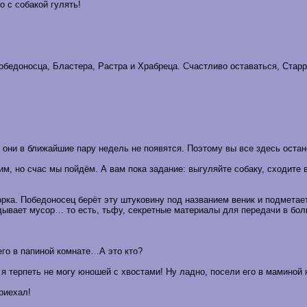
 с собакой гулять!
Победоносца, Бластера, Растра и Храбреца. Счастливо оставаться, Старр
и они в ближайшие пару недель не появятся. Поэтому вы все здесь остан
им, но счас мы пойдём. А вам пока задание: выгуляйте собаку, сходите 
борка. Победоносец берёт эту штуковину под названием веник и подмета
кидывает мусор… то есть, тьфу, секретные материалы для передачи в бол
 его в папиной комнате…А это кто?
 я терпеть не могу юношей с хвостами! Ну ладно, посели его в маминой
риехал!