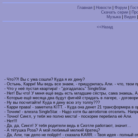
Главная
|
Новости
|
Форум
|
Гос
Скачать серии
|
Пр
Музыка
|
Видео
<<Назад
- Что??! Вы с ума сошли? Куда я их дену?
- Остынь, Карри! Мы ведь все знаем, - прищурилась Али. - что, твои 
- Что у неё пустая квартира! - "догадалась" SingleStar.
- Нет! Вы что! У меня ещё ведь есть младшие сёстры, сама знаешь, А
- Которые ещё месяца два будут фигнёй страдать в лагере, - договор
- Ну вы посчитайте! Куда я дену всю эту толпу???
- Карри права! - заметила KITT. - Куда она денет 21 трансформера в о
- Точняк! - влезла SingleStar. - Надо хотя бы автоботов отселить. Нап
- Точно! Сингл, у тебя же полно места! - поскорее перебила её Али.
- Нет!!!
- Да, да, Сингл! У тебя родители ведь в Сиэтле работают, значит…
- А тётушка Роза? А мой любимый мелкий братец?
- Да, Али, так дело не пойдёт! - сказала KARR. - Твоя идея - полный о