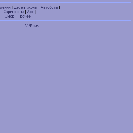
ления
|
Десептиконы
|
Автоботы
|
е
|
Скриншоты
|
Арт
|
и
|
Юмор
|
Прочее
\/\/Вниз