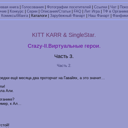
тевая книга
|
Голосования
|
Фотографии посетителей
|
Ссылки
|
Чат
|
Поко
очие
|
Конкурс
|
Серии
|
Описания/Статьи
|
FAQ
|
Лит Игра
|
ТФ в Органик
|
Комиксы\Манга
| Каталоги |
Зарубежный Фанарт
|
Наш Фанарт
|
Фанфик
KITT KARR & SingleStar.
Crazy-II.Виртуальные герои.
Часть 3.
Часть 2.
предки ещё месяца два проторчат на Гавайях, а это значит…
ли!
ила Али.
рганике?
ример, к Ал…
тстой!