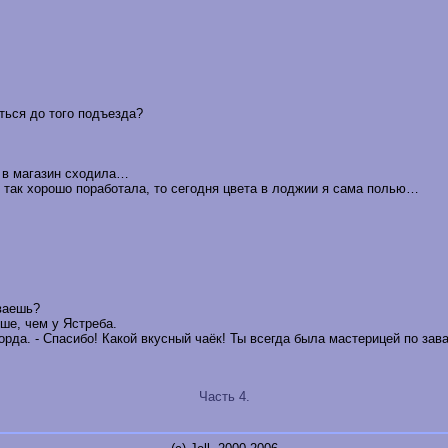
аться до того подъезда?
, в магазин сходила…
ы так хорошо поработала, то сегодня цвета в лоджии я сама полью…
иваешь?
ше, чем у Ястреба.
орда. - Спасибо! Какой вкусный чаёк! Ты всегда была мастерицей по за
Часть 4.