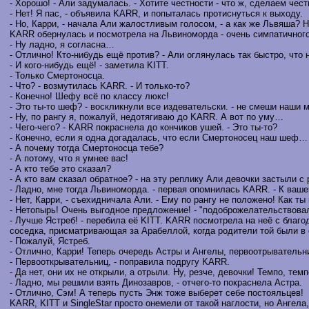
- Хорошо! - Али задумалась. - Хотите честности - что ж, сделаем чес
- Нет! Я пас, - объявила KARR, и попыталась протиснуться к выходу.
- Но, Карри, - начала Али жалостливым голосом, - а как же Львяша? 
KARR обернулась и посмотрела на Львиноморда - очень симпатичного
- Ну ладно, я согласна…
- Отлично! Кто-нибудь ещё против? - Али оглянулась так быстро, что н
- И кого-нибудь ещё! - заметила KITT.
- Только Смертоносца.
- Что? - возмутилась KARR. - И только-то?
- Конечно! Шефу всё по классу люкс!
- Это ты-то шеф? - воскликнули все издевательски. - не смеши наши 
- Ну, по рангу я, пожалуй, недотягиваю до KARR. А вот по уму…
- Чего-чего? - KARR покраснела до кончиков ушей. - Это ты-то?
- Конечно, если я одна догадалась, что если Смертоносец наш шеф…
- А почему тогда Смертоносца тебе?
- А потому, что я умнее вас!
- А кто тебе это сказал?
- А кто вам сказал обратное? - на эту реплику Али девочки застыли с
- Ладно, мне тогда Львиноморда. - первая опомнилась KARR. - К ва
- Нет, Карри, - съехидничала Али. - Ему по рангу не положено! Как 
- Нетопырь! Очень выгодное предложение! - "подоброжелательствовала
- Лучше Ястреб! - перебила её KITT. KARR посмотрела на неё с благо
соседка, присматривающая за Арабеллой, когда родители той были в от
- Пожалуй, Ястреб.
- Отлично, Карри! Теперь очередь Астры и Ангелы, первоотрывательн
- Первооткрывательниц, - поправила подругу KARR.
- Да нет, они их не открыли, а отрыли. Ну, резче, девочки! Темпо, темп
- Ладно, мы решили взять Динозавров, - отчего-то покраснела Астра.
- Отлично, Сэм! А теперь пусть Энж тоже выберет себе постояльцев!
KARR, KITT и SingleStar просто онемели от такой наглости, но Ангела