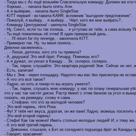
- Тогда мы с Ас ещё возьмём Спасательную команду. Должен же кто-то
- Хорошо.., - начала было опять Али.
- А я выбираю, - начала было SingleStar.
- KITT первая! - вставила KARR, вспомнив "выгодное предложение".
- Пожалуй, я выберу… я выберу… Чёрт, кого же мне выбрать?..
- Команду Центуриона! - шепнула SingleStar.
- Ну, Сингл, если ты так хочешь… я уступаю их тебе, а сама возьму 
- Ты ещё пожалеешь об этом! В один прекрасный день…
- … I'll return for my revenge, - закончила KITT.
- Примерно так. Ну, ты меня поняла…
Девочки засмеялись…
… - Лиззи, деточка, кого это ты привела?
- А, дедушка! Это мой брат, Ричард. Помнишь его?
- А я думал, он уехал в Канаду… Эх, склероз, склероз…
… - Так, парни, слушайте. Это квартира родичей Энж. Сейчас их нет, 
- Есть, капитан!
- Мы с Энж - через площадку. Надолго мы вас без присмотра не остав
- А что это всё такое?
- Ладно, но хоть в покер-то вы играть умеете?..
… - Так, парни, слушать мою команду: у нас по плану генеральная у
это у нас так чистят диски. Растр бежит с этим бачком за угол и вы
сказать, на разведку, схожу я сама…
… - Стефани, что это за молодой человек?
- Это мой парень, тётя Роза.
- Фу! У тебя нет вкуса, дорогая, он же панк! Ладно, можешь поселить
- Это мой второй парень!
- Стефи! Как так можно! Иметь столько молодых людей! И, к тому же,
- А это мой третий парень…
…- Девчонки, слыхали, к Бэт из соседнего подъезда брат из Канады п
- Говорят, красавчик!