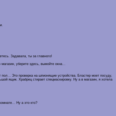
и.
етесь. Задавала, ты за главного!
в магазин, уберите здесь, вымойте окна…
ет пол… Это проверка на шпионящие устройства. Бластер моет посуду,
ьшой ящик. Храбрец стирает спецмаскировку. Ну а в магазин, я хотела
 комнате… Ну а это кто?