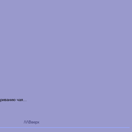
вариванию чая…
/\/\Вверх