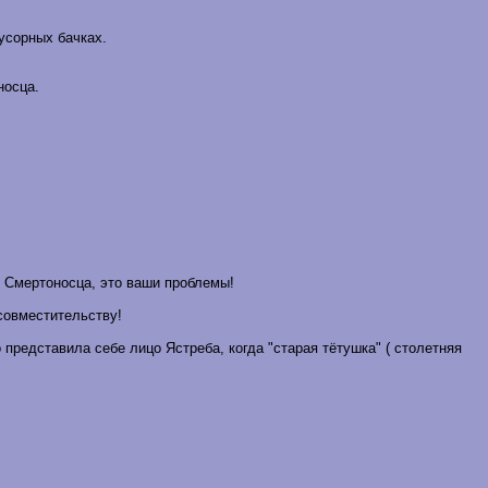
усорных бачках.
носца.
ть Смертоносца, это ваши проблемы!
 совместительству!
 представила себе лицо Ястреба, когда "старая тётушка" ( столетняя