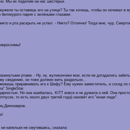
тно. Мы их поделим на нас шестерых.
Неужели ты оставишь его на улице? Ты так хочешь, чтобы он ночевал в м
 белокурого парня с зелёными глазами:
икто и рта раскрыть не успел. - Никто? Отлично! Тогда мне, чур, Смерто
микросхемы!
 разинутыми ртами. - Ну, ну, жуликончики мои, если не догадались заби
шему сведению, он тоже должен жить раздельно…
ты можешь приравнивать его к Шефу? Ему нужен заместитель, и сосед по
" SingleStar.
дарностью. Но она ошибалась. KITT вовсе и не думала о ней. Она просто
пуске, то есть около двух третей года) назовёт его "юная леди".
иц Динозавров.
о!
, ни капельки не смутившись, сказала: