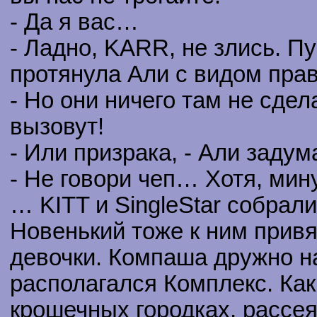
- Да я вас…
- Ладно, KARR, не злись. Пу
протянула Али с видом право
- Но они ничего там не сде
вызовут!
- Или призрака, - Али задум
- Не говори чеп… Хотя, мину
… KITT и SingleStar собрал
Новенький тоже к ним привя
девочки. Компаша дружно н
располагался Комплекс. Как
крошечных городках, рассе