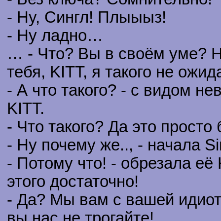
- Ну, Сингл! Плыыыз!
- Ну ладно…
… - Что? Вы в своём уме? Н
тебя, KITT, я такого не ожид
- А что такого? - с видом н
KITT.
- Что такого? Да это просто 
- Ну почему же.., - начала Si
- Потому что! - обрезала е
этого достаточно!
- Да? Мы вам с вашей идио
вы нас не трогайте!