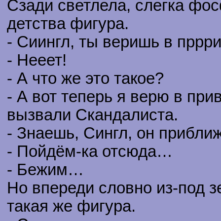
Сзади светлела, слегка фо
детства фигура.
- Сиингл, ты веришь в пррр
- Нееет!
- А что же это такое?
- А вот теперь я верю в пр
вызвали Скандалиста.
- Знаешь, Сингл, он прибли
- Пойдём-ка отсюда…
- Бежим…
Но впереди словно из-под з
такая же фигура.