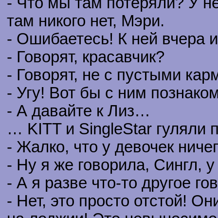
- Что мы там потеряли? У н
там никого нет, Мэри.
- Ошибаетесь! К ней вчера 
- Говорят, красавчик?
- Говорят, не с пустыми ка
- Угу! Вот бы с ним познако
- А давайте к Лиз…
… KITT и SingleStar гуляли 
- Жалко, что у девочек ниче
- Ну я же говорила, Сингл, у
- А я разве что-то другое г
- Нет, это просто отстой! О