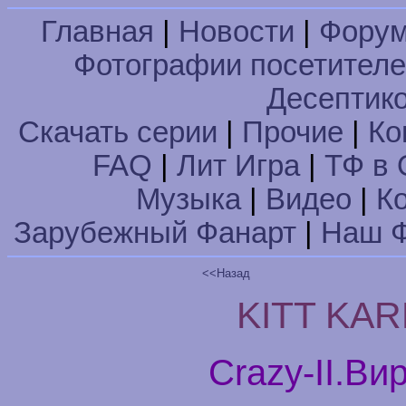
Главная
|
Новости
|
Фору
Фотографии посетител
Десептик
Скачать серии
|
Прочие
|
Ко
FAQ
|
Лит Игра
|
ТФ в 
Музыка
|
Видео
|
К
Зарубежный Фанарт
|
Наш Ф
<<Назад
KITT KARR
Crazy-II.Ви