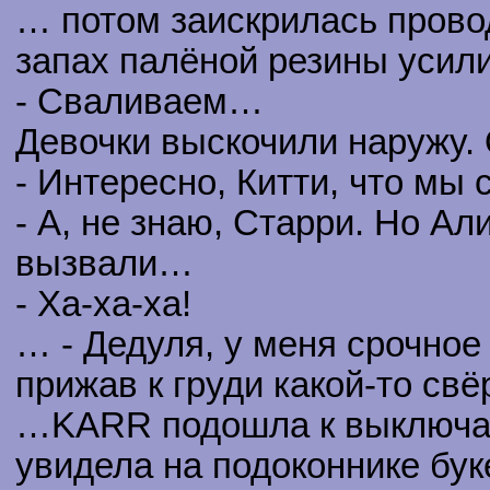
… потом заискрилась провод
запах палёной резины усил
- Сваливаем…
Девочки выскочили наружу.
- Интересно, Китти, что мы
- А, не знаю, Старри. Но Ал
вызвали…
- Ха-ха-ха!
… - Дедуля, у меня срочное
прижав к груди какой-то свё
…KARR подошла к выключате
увидела на подоконнике буке