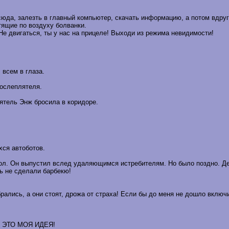
юда, залезть в главный компьютер, скачать информацию, а потом вдруг з
етящие по воздуху болванки.
- Не двигаться, ты у нас на прицеле! Выходи из режима невидимости!
 всем в глаза.
 ослеплятеля.
ятель Энж бросила в коридоре.
ся автоботов.
пол. Он выпустил вслед удаляющимся истребителям. Но было поздно. Дев
ть не сделали барбекю!
брались, а они стоят, дрожа от страха! Если бы до меня не дошло вклю
ой! ЭТО МОЯ ИДЕЯ!