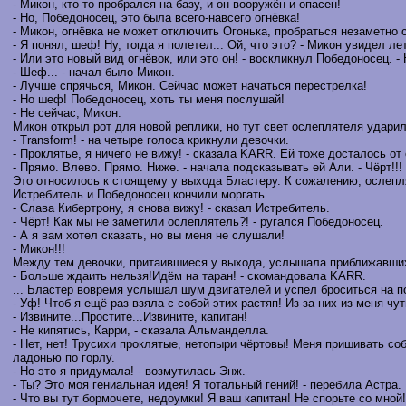
- Микон, кто-то пробрался на базу, и он вооружён и опасен!
- Но, Победоносец, это была всего-навсего огнёвка!
- Микон, огнёвка не может отключить Огонька, пробраться незаметно с
- Я понял, шеф! Ну, тогда я полетел... Ой, что это? - Микон увидел л
- Или это новый вид огнёвок, или это он! - воскликнул Победоносец. 
- Шеф... - начал было Микон.
- Лучше спрячься, Микон. Сейчас может начаться перестрелка!
- Но шеф! Победоносец, хоть ты меня послушай!
- Не сейчас, Микон.
Микон открыл рот для новой реплики, но тут свет ослеплятеля ударил
- Transform! - на четыре голоса крикнули девочки.
- Проклятье, я ничего не вижу! - сказала KARR. Ей тоже досталось от
- Прямо. Влево. Прямо. Ниже. - начала подсказывать ей Али. - Чёрт!!!
Это относилось к стоящему у выхода Бластеру. К сожалению, ослепл
Истребитель и Победоносец кончили моргать.
- Слава Кибертрону, я снова вижу! - сказал Истребитель.
- Чёрт! Как мы не заметили ослеплятель?! - ругался Победоносец.
- А я вам хотел сказать, но вы меня не слушали!
- Микон!!!
Между тем девочки, притаившиеся у выхода, услышала приближавших
- Больше ждаить нельзя!Идём на таран! - скомандовала KARR.
... Бластер вовремя услышал шум двигателей и успел броситься на 
- Уф! Чтоб я ещё раз взяла с собой этих растяп! Из-за них из меня чу
- Извините...Простите...Извините, капитан!
- Не кипятись, Карри, - сказала Альманделла.
- Нет, нет! Трусихи проклятые, нетопыри чёртовы! Меня пришивать со
ладонью по горлу.
- Но это я придумала! - возмутилась Энж.
- Ты? Это моя гениальная идея! Я тотальный гений! - перебила Астра.
- Что вы тут бормочете, недоумки! Я ваш капитан! Не спорьте со мн