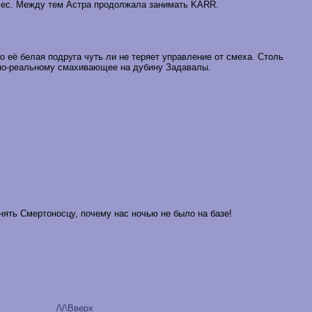
в лес. Между тем Астра продолжала занимать KARR.
 её белая подруга чуть ли не теряет управление от смеха. Столь
, по-реальному смахивающее на дубину Задавалы.
нять Смертоносцу, почему нас ночью не было на базе!
/\/\Вверх