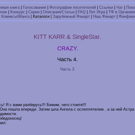
тевая книга
|
Голосования
|
Фотографии посетителей
|
Ссылки
|
Чат
|
Поко
очие
|
Конкурс
|
Серии
|
Описания/Статьи
|
FAQ
|
Лит Игра
|
ТФ в Органик
|
Комиксы\Манга
| Каталоги |
Зарубежный Фанарт
|
Наш Фанарт
|
Фанфик
KITT KARR & SingleStar.
CRAZY.
Часть 4.
Часть 3.
ь! Я с вами разберусь!!! Бежим, чего стоите!!!
 Она пошла впереди. Затем шла Ангела с ослеплятелем , а за ней Астра
видимости.
Победоносец!
рил: