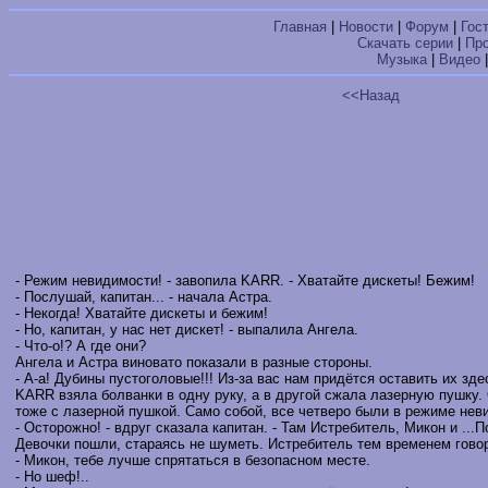
Главная
|
Новости
|
Форум
|
Гос
Скачать серии
|
Пр
Музыка
|
Видео
<<Назад
- Режим невидимости! - завопила KARR. - Хватайте дискеты! Бежим!
- Послушай, капитан... - начала Астра.
- Некогда! Хватайте дискеты и бежим!
- Но, капитан, у нас нет дискет! - выпалила Ангела.
- Что-о!? А где они?
Ангела и Астра виновато показали в разные стороны.
- А-а! Дубины пустоголовые!!! Из-за вас нам придётся оставить их здес
KARR взяла болванки в одну руку, а в другой сжала лазерную пушку.
тоже с лазерной пушкой. Само собой, все четверо были в режиме не
- Осторожно! - вдруг сказала капитан. - Там Истребитель, Микон и ...
Девочки пошли, стараясь не шуметь. Истребитель тем временем гово
- Микон, тебе лучше спрятаться в безопасном месте.
- Но шеф!..