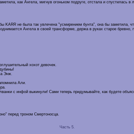
аметила, как Ангела, мигнув огоньком подруге, отстала и спустилась 
бы KARR не была так увлечена "усмирением бунта", она бы заметила, что
 поднимается Ангела в своей трансформе, держа в руках старое бревно
оглушительный хохот девочек.
 дубины!
ла Энж.
напомнила Али.
ра.
болванки с инфой выкинули! Сами теперь придумывайте, как будете объяс
ирно" перед троном Смертоносца.
Часть 5.