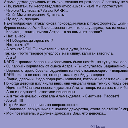
Альманделла давилась от смеха, слушая их разговор. И поэтому не з
- Но, капитан, ты несправедливо относишься к нам! Мы протестуем!
- Что-о-о? Бунтовать? Атака KARR...
- Стой! Мы и не думаем бунтовать...
- Ну ладно, прощаю.
Ракетообразная "атака" снова присоединилась к трансформеру. Если 
бурное веселье Али было вызвано тем, что она увидела, как из леса
- Капитан, - опять начала Астра, - а за нами нет погони?
- Нет, а что?
- И Победоносца здесь нет?
- Нет, ты что?!
- А это кто? Ой! Он приставил к тебе дуло, Карри.
Так как что-то твёрдое упёрлось ей в спину, капитан завопила.
- А-а-а!
KARR выронила болванки и бросилась было наутёк, но тут услышала 
- О, Карри! - корчилась от смеха Астра. - Ты испугалась Задавалиной
- Вернее, старого бревна, отдалённо на неё смахивающего! - поправи
KARR ничего не сказала, но спрятала эту обиду в сердце.
- Ладно, девочки. Надо подобрать болванки, которые не разбились - 
Но когда девочки взглянули вниз, они увидели лишь тёмную гладь озе
- Идиотки!!! Сначала посеяли дискеты Али, а теперь из-за вас мы и 
- А он и не узнает! - ответили виновницы.
- А я так не думаю, - сказала Альманделла. - Смотрите. Рассвет!
- А-а-а!!!!!!!
Истребители понеслись на сверхскорости...
... Задавала, вернувшийся с ночного дежурства, стоял по стойке "см
- Мой повелитель, я должен доложить Вам, что девочки...
<<Назад