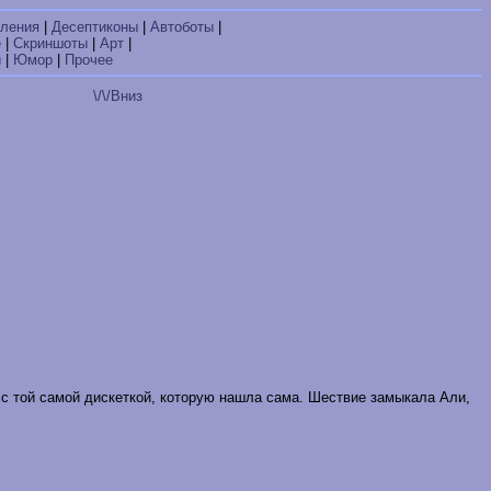
ления
|
Десептиконы
|
Автоботы
|
е
|
Скриншоты
|
Арт
|
и
|
Юмор
|
Прочее
\/\/Вниз
 с той самой дискеткой, которую нашла сама. Шествие замыкала Али,