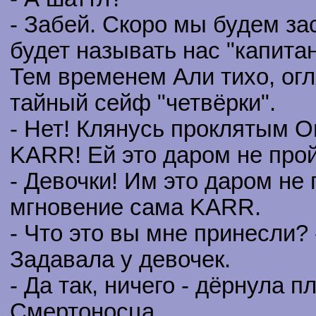
- Забей. Скоро мы будем за
будет называть нас "капитан
Тем временем Али тихо, ог
тайный сейф "четвёрки".
- Нет! Клянусь проклятым О
KARR! Ей это даром не прой
- Девочки! Им это даром не 
мгновение сама KARR.
- Что это вы мне принесли? 
Задавала у девочек.
- Да так, ничего - дёрнула 
Смертоносца.