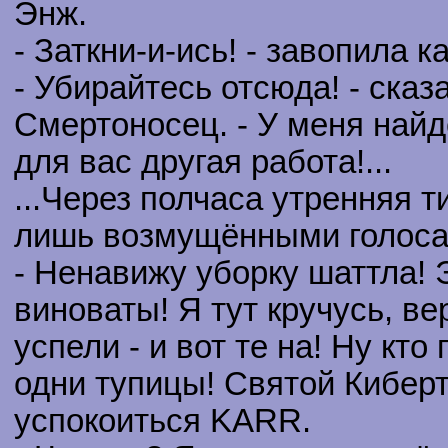
Энж.
- Заткни-и-ись! - завопила к
- Убирайтесь отсюда! - ска
Смертоносец. - У меня най
для вас другая работа!...
...Через полчаса утренняя 
лишь возмущёнными голоса
- Ненавижу уборку шаттла! 
виноваты! Я тут кручусь, в
успели - и вот те на! Ну кт
одни тупицы! Святой Киберт
успокоиться KARR.