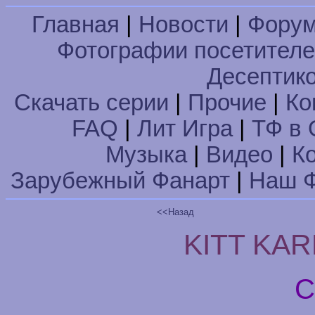
Главная
|
Новости
|
Фору
Фотографии посетител
Десептик
Скачать серии
|
Прочие
|
Ко
FAQ
|
Лит Игра
|
ТФ в 
Музыка
|
Видео
|
К
Зарубежный Фанарт
|
Наш Ф
<<Назад
KITT KARR
C