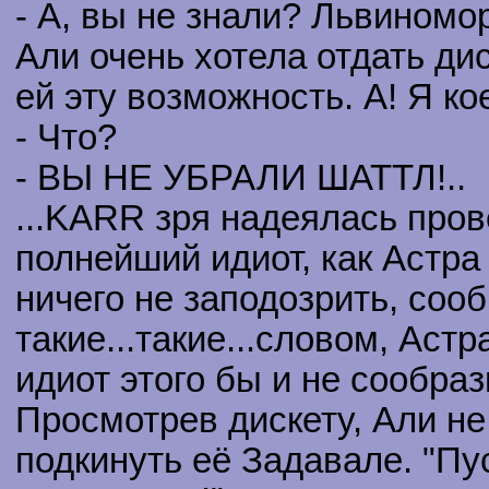
- А, вы не знали? Львиномо
Али очень хотела отдать ди
ей эту возможность. А! Я ко
- Что?
- ВЫ НЕ УБРАЛИ ШАТТЛ!..
...KARR зря надеялась пров
полнейший идиот, как Астра
ничего не заподозрить, сооб
такие...такие...словом, Аст
идиот этого бы и не сообраз
Просмотрев дискету, Али не
подкинуть её Задавале. "Пу