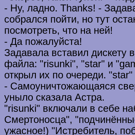
- Ну, ладно. Thanks! - Зада
собрался пойти, но тут оста
посмотреть, что на ней!
- Да пожалуйста!
Задавала вставил дискету в
файла: "risunki", "star" и "
открыл их по очереди. "star
- Самоуничтожающаяся све
уныло сказала Астра.
"risunki" включали в себе н
Смертоносца", "подчинённы
ужасное!) "Истребитель, п