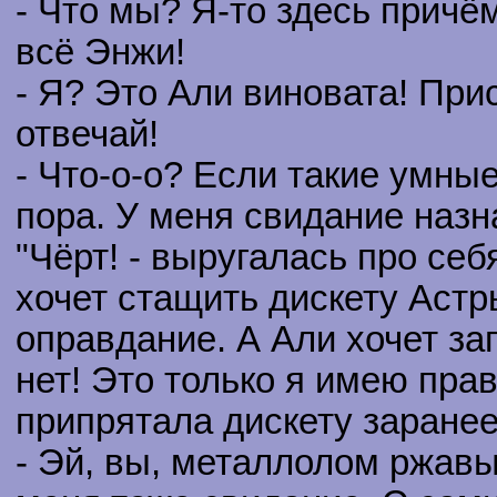
- Что мы? Я-то здесь причё
всё Энжи!
- Я? Это Али виновата! Прис
отвечай!
- Что-о-о? Если такие умны
пора. У меня свидание наз
"Чёрт! - выругалась про се
хочет стащить дискету Аст
оправдание. А Али хочет за
нет! Это только я имею прав
припрятала дискету заранее!
- Эй, вы, металлолом ржавы