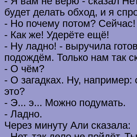
- Я вам не верю - сказал Н
будет делать обход, и я спр
- Но почему потом? Сейчас!
- Как же! Удерёте ещё!
- Ну ладно! - выручила гото
подождём. Только нам так с
- О чём?
- О загадках. Ну, например:
это?
- Э... э... Можно подумать.
- Ладно.
Через минуту Али сказала:
- Нет, так дело не пойдёт. 