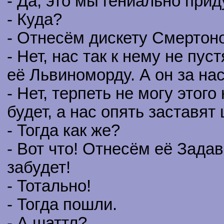
- Да, это мы гениально при
- Куда?
- Отнесём дискету Смертоно
- Нет, нас так к нему не пу
её Львиноморду. А он за на
- Нет, терпеть не могу этог
будет, а нас опять заставят
- Тогда как же?
- Вот что! Отнесём её Задав
забудет!
- Тотально!
- Тогда пошли.
- А шаттл?