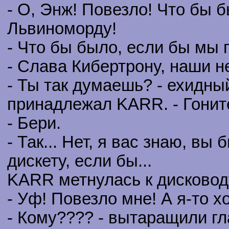
- О, Энж! Повезло! Что бы 
Львиноморду!
- Что бы было, если бы мы 
- Слава Кибертрону, наши н
- Ты так думаешь? - ехидны
принадлежал KARR. - Гоните
- Бери.
- Так... Нет, я вас знаю, вы
дискету, если бы...
KARR метнулась к дисководу
- Уф! Повезло мне! А я-то х
- Кому???? - вытаращили гл