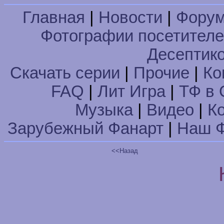
Главная
|
Новости
|
Фору
Фотографии посетител
Десептик
Скачать серии
|
Прочие
|
Ко
FAQ
|
Лит Игра
|
ТФ в 
Музыка
|
Видео
|
К
Зарубежный Фанарт
|
Наш Ф
<<Назад