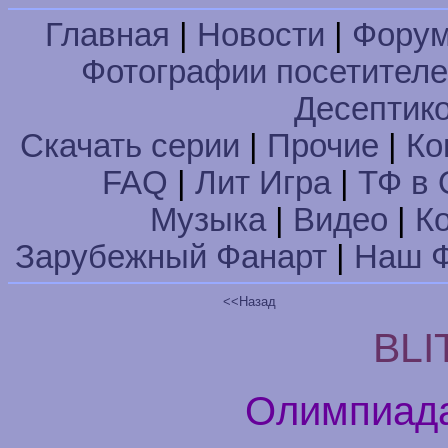
Главная
|
Новости
|
Фору
Фотографии посетител
Десептик
Скачать серии
|
Прочие
|
Ко
FAQ
|
Лит Игра
|
ТФ в 
Музыка
|
Видео
|
К
Зарубежный Фанарт
|
Наш Ф
<<Назад
BLI
Олимпиада