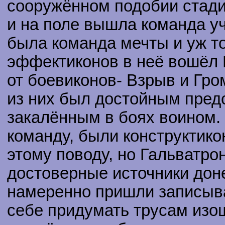
сооружённом подобии стади
и на поле вышла команда уч
была команда мечты и уж то
эффектиконов в неё вошёл Р
от боевиконов- Взрыв и Гро
из них был достойным пред
закалённым в боях воином. 
команду, были конструктик
этому поводу, но Гальватро
достоверные источники доне
намеренно пришли записыв
себе придумать трусам изо