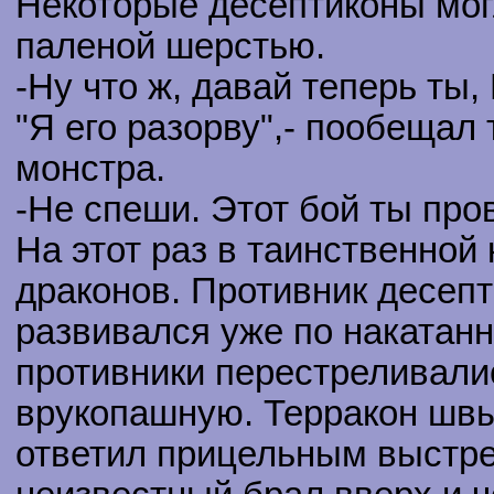
Некоторые десептиконы мог
паленой шерстью.
-Ну что ж, давай теперь ты,
"Я его разорву",- пообещал
монстра.
-Не спеши. Этот бой ты пр
На этот раз в таинственной
драконов. Противник десеп
развивался уже по накатан
противники перестреливали
врукопашную. Терракон швы
ответил прицельным выстре