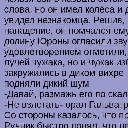
слова, но он имел колёса и 
увидел незнакомца. Решив, 
нападение, он помчался ему
долину Юроны огласили зву
удовлетворением отметили, 
лучей чужака, но и чужак 
закружились в диком вихре.
подняли дикий шум
-Давай, размажь его по ска
-Не взлетать- орал Гальватр
Со стороны казалось, что п
Ручник быстро понял, что н