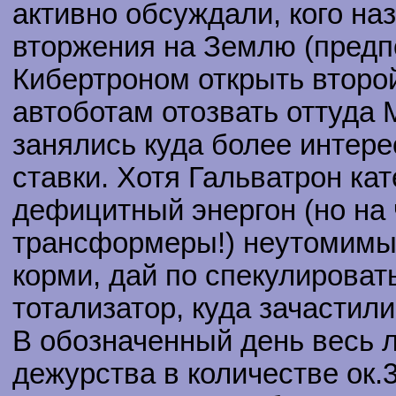
активно обсуждали, кого н
вторжения на Землю (предп
Кибертроном открыть второй
автоботам отозвать оттуда 
занялись куда более интере
ставки. Хотя Гальватрон ка
дефицитный энергон (но на 
трансформеры!) неутомимый
корми, дай по спекулироват
тотализатор, куда зачастили
В обозначенный день весь 
дежурства в количестве ок.