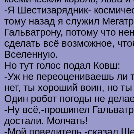
-Я Шестизарядник- космиче
тому назад я служил Мегатр
Гальватрону, потому что не
сделать всё возможное, чт
Вселенную.
Но тут голос подал Ковш:
-Уж не переоцениваешь ли 
нет, ты хороший воин, но ты
Один робот погоды не делае
-Ну всё,-прошипел Гальватр
достали. Молчать!
-Мой повелитель,-сказал Ше