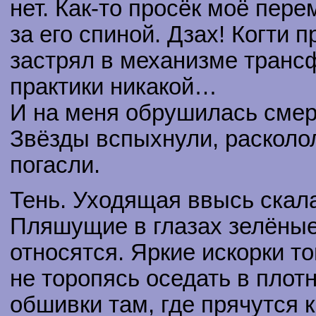
нет. Как-то просёк моё пере
за его спиной. Дзах! Когти 
застрял в механизме трансф
практики никакой…
И на меня обрушилась смер
Звёзды вспыхнули, расколо
погасли.
Тень. Уходящая ввысь скал
Пляшущие в глазах зелёные
относятся. Яркие искорки т
не торопясь оседать в плот
обшивки там, где прячутся 