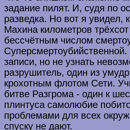
задание пилят. И, судя по о
разведка. Но вот я увидел,
Махина километров трёхсот
бессчётным числом смертоу
Суперсмертоубийственной. Я
записи, но не узнать невоз
разрушитель, один из умуд
крохотным флотом Сети. Уч
битве Разгрома - один к ше
плинтуса самолюбие побито
проблемами для всех окру
спуску не дают.