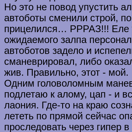
Но это не повод упустить ал
автоботы сменили строй, п
прицелился… РРРАЗ!!! Еле 
ожидаемого залпа персональ
автоботов задело и испепел
сманеврировал, либо оказа
жив. Правильно, этот - мой.
Одним головоломным маневр
подлетаю к алому, цап - и 
лаония. Где-то на краю соз
лететь по прямой сейчас оп
проследовать через гипер в