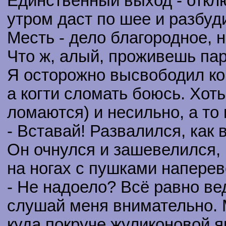
Единственный выход - отключ
утром даст по шее и разбуди
Месть - дело благородное, 
Что ж, алый, проживешь пар
Я осторожно высвободил когт
а когти сломать боюсь. Хоть
ломаются) и несильно, а то
- Вставай! Развалился, как
Он очнулся и зашевелился,
на ногах с пушками напере
- Не надоело? Всё равно вед
слушай меня внимательно. 
куда покруче жуликоновой 