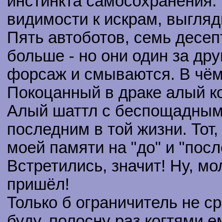
инстинкта самосохранения.
видимости к искрам, выгля
Пять автоботов, семь десе
больше - но они один за др
форсаж и смываются. В чём
Покоцанный в драке алый к
Алый шаттл с беспощадными 
последним в той жизни. Тот,
моей памяти на "до" и "посл
Встретились, значит! Ну, мо
пришёл!
Только б ограничитель не с
буду, полосну раз когтями е