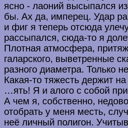
ясно - лаоний высыпался из
бы. Ах да, имперец. Удар 
и фиг я теперь отсюда улеч
рассыпался, сюда-то я доле
Плотная атмосфера, притяж
галарского, выветренные ск
разного диаметра. Только не
Какая-то тяжесть держит на
…ять! Я и алого с собой п
А чем я, собственно, недов
отобрать у меня месть, слу
неё личный полигон. Учитыва