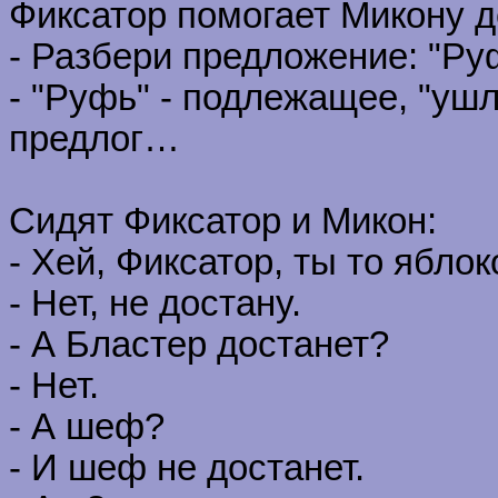
Фиксатор помогает Микону д
- Разбери предложение: "Ру
- "Руфь" - подлежащее, "ушла
предлог…
Сидят Фиксатор и Микон:
- Хей, Фиксатор, ты то ябло
- Нет, не достану.
- А Бластер достанет?
- Нет.
- А шеф?
- И шеф не достанет.