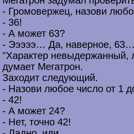
Мегатрон задумал проверить
- Громовержец, назови любое
- 36!
- А может 63?
- Эээээ… Да, наверное, 63
"Характер невыдержанный, л
думает Мегатрон.
Заходит следующий.
- Назови любое число от 1 д
- 42!
- А может 24?
- Нет, точно 42!
- Ладно, иди.