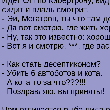
Идёт ОП по Кибертрону, вид
сидит и вдаль смотрит.
- Эй, Мегатрон, ты что там 
- Да вот смотрю, где жить х
- Ну, так это известно: хорош
- Вот я и смотрю, ***, где вас
- Как стать десептиконом?
- Убить 6 автоботов и кота.
- А кота-то за что???!!!
- Поздравляю, вы приняты!
Чем отличается рыба-пила о