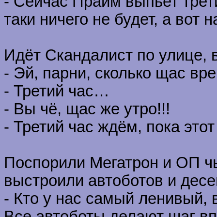
- Сейчас Прайм выпьет трети
таки ничего не будет, а вот н
Идёт Скандалист по улице,
- Эй, парни, сколько щас вр
- Третий час…
- Вы чё, щас же утро!!!
- Третий час ждём, пока это
Поспорили Мегатрон и ОП чь
выстроили автоботов и десе
- Кто у нас самый ленивый, 
Все автоботы делают шаг вп