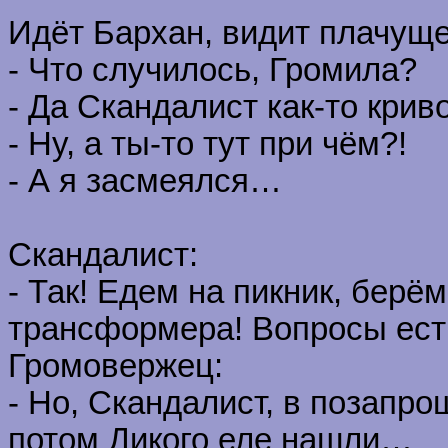
Идёт Бархан, видит плачуще
- Что случилось, Громила?
- Да Скандалист как-то кри
- Ну, а ты-то тут при чём?!
- А я засмеялся…
Скандалист:
- Так! Едем на пикник, берём
трансформера! Вопросы ест
Громовержец:
- Но, Скандалист, в позапро
потом Дикого еле нашли…