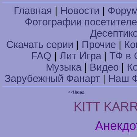
Главная
|
Новости
|
Фору
Фотографии посетител
Десептик
Скачать серии
|
Прочие
|
Ко
FAQ
|
Лит Игра
|
ТФ в 
Музыка
|
Видео
|
К
Зарубежный Фанарт
|
Наш Ф
<<Назад
KITT KARR 
Анекдо