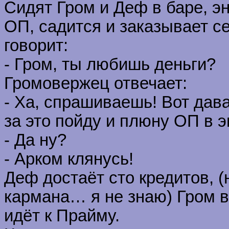
Сидят Гром и Деф в баре, эн
ОП, садится и заказывает с
говорит:
- Гром, ты любишь деньги?
Громовержец отвечает:
- Ха, спрашиваешь! Вот дава
за это пойду и плюну ОП в э
- Да ну?
- Арком клянусь!
Деф достаёт сто кредитов, (
кармана… я не знаю) Гром вс
идёт к Прайму.