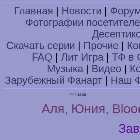
Главная
|
Новости
|
Фору
Фотографии посетител
Десептик
Скачать серии
|
Прочие
|
Ко
FAQ
|
Лит Игра
|
ТФ в 
Музыка
|
Видео
|
К
Зарубежный Фанарт
|
Наш Ф
<<Назад
Аля, Юния, Bloo
Зав