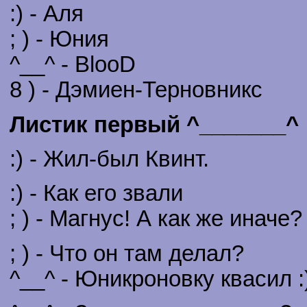
:) - Аля
; ) - Юния
^__^ - BlooD
8 ) - Дэмиен-Терновникc
Листик первый ^_______^
:) - Жил-был Квинт.
:) - Как его звали
; ) - Магнус! А как же иначе?
; ) - Что он там делал?
^__^ - Юникроновку квасил :