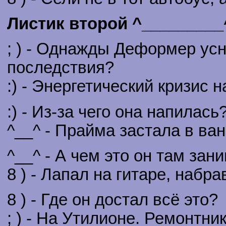
Листик второй ^_________
; ) - Однажды Деформер усн
последствия?
:) - Энергетический кризис 
:) - Из-за чего она напилась
^__^ - Прайма застала в ван
^__^ - А чем это он там зани
8 ) - Лапал на гитаре, набр
8 ) - Где он достал всё это?
; ) - На Утилионе. Ремонтни