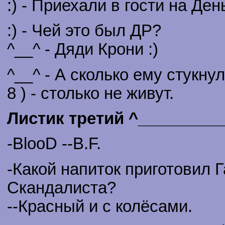
:) - Приехали в гости на Де
:) - Чей это был ДР?
^__^ - Дяди Крони :)
^__^ - А сколько ему стукну
8 ) - столько не живут.
Листик третий ^_________
-BlooD --B.F.
-Какой напиток приготовил 
Скандалиста?
--Красный и с колёсами.