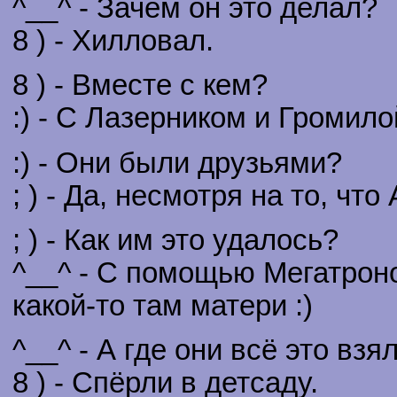
^__^ - Зачем он это делал?
8 ) - Хилловал.
8 ) - Вместе с кем?
:) - С Лазерником и Громило
:) - Они были друзьями?
; ) - Да, несмотря на то, чт
; ) - Как им это удалось?
^__^ - С помощью Мегатроно
какой-то там матери :)
^__^ - А где они всё это взя
8 ) - Спёрли в детсаду.