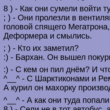
8 ) - Как они сумели войти т
; ) - Они пролезли в венти
головой спящего Мегатрона,
Деформера и смылись.
; ) - Кто их заметил?
:) - Бархан. Он вышел поку
:) - С кем он пил днём? И чт
^__^ - С Шарктиконами и Р
А курил он махорку произво
^__^ - А как они туда попали
8 ) - Сели не в тот автобус,