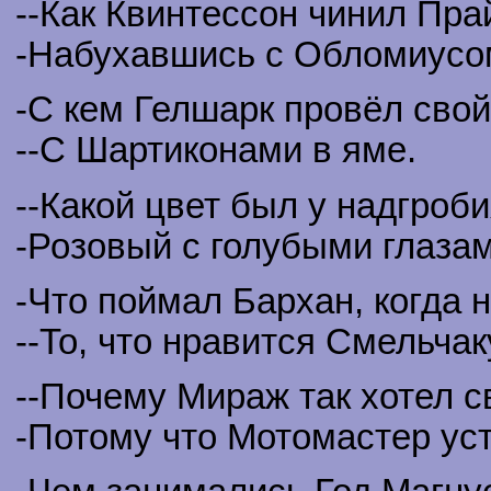
--Как Квинтессон чинил Пр
-Набухавшись с Обломиусо
-С кем Гелшарк провёл свой
--С Шартиконами в яме.
--Какой цвет был у надгроб
-Розовый с голубыми глазам
-Что поймал Бархан, когда 
--То, что нравится Смельчак
--Почему Мираж так хотел с
-Потому что Мотомастер ус