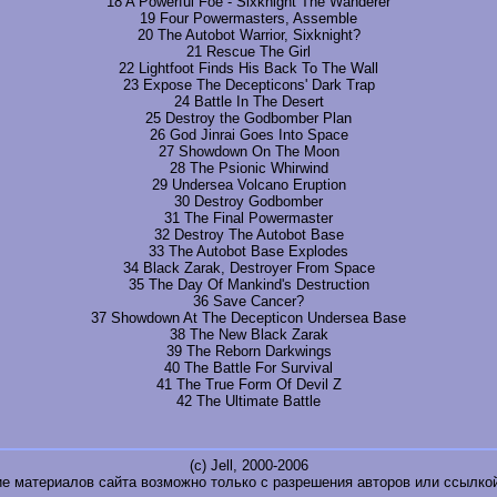
18 A Powerful Foe - Sixknight The Wanderer
19 Four Powermasters, Assemble
20 The Autobot Warrior, Sixknight?
21 Rescue The Girl
22 Lightfoot Finds His Back To The Wall
23 Expose The Decepticons' Dark Trap
24 Battle In The Desert
25 Destroy the Godbomber Plan
26 God Jinrai Goes Into Space
27 Showdown On The Moon
28 The Psionic Whirwind
29 Undersea Volcano Eruption
30 Destroy Godbomber
31 The Final Powermaster
32 Destroy The Autobot Base
33 The Autobot Base Explodes
34 Black Zarak, Destroyer From Space
35 The Day Of Mankind's Destruction
36 Save Cancer?
37 Showdown At The Decepticon Undersea Base
38 The New Black Zarak
39 The Reborn Darkwings
40 The Battle For Survival
41 The True Form Of Devil Z
42 The Ultimate Battle
(c) Jell, 2000-2006
е материалов сайта возможно только с разрешения авторов или ссылкой 