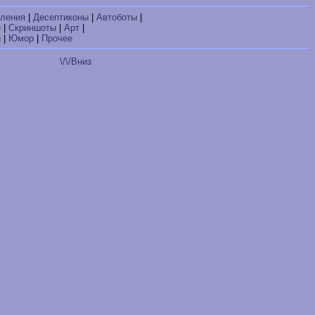
ления
|
Десептиконы
|
Автоботы
|
е
|
Скриншоты
|
Арт
|
и
|
Юмор
|
Прочее
\/\/Вниз