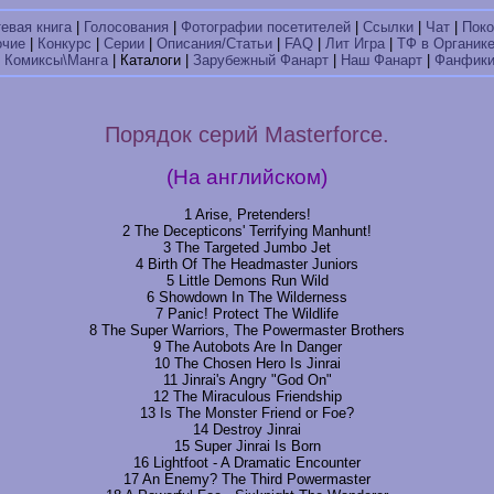
тевая книга
|
Голосования
|
Фотографии посетителей
|
Ссылки
|
Чат
|
Поко
очие
|
Конкурс
|
Серии
|
Описания/Статьи
|
FAQ
|
Лит Игра
|
ТФ в Органик
|
Комиксы\Манга
| Каталоги |
Зарубежный Фанарт
|
Наш Фанарт
|
Фанфик
Порядок серий Masterforce.
(На английском)
1 Arise, Pretenders!
2 The Decepticons' Terrifying Manhunt!
3 The Targeted Jumbo Jet
4 Birth Of The Headmaster Juniors
5 Little Demons Run Wild
6 Showdown In The Wilderness
7 Panic! Protect The Wildlife
8 The Super Warriors, The Powermaster Brothers
9 The Autobots Are In Danger
10 The Chosen Hero Is Jinrai
11 Jinrai's Angry "God On"
12 The Miraculous Friendship
13 Is The Monster Friend or Foe?
14 Destroy Jinrai
15 Super Jinrai Is Born
16 Lightfoot - A Dramatic Encounter
17 An Enemy? The Third Powermaster