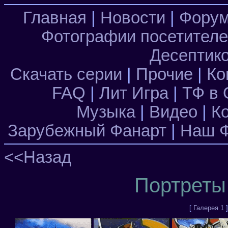
Главная
|
Новости
|
Фору
Фотографии посетител
Десептик
Скачать серии
|
Прочие
|
Ко
FAQ
|
Лит Игра
|
ТФ в 
Музыка
|
Видео
|
К
Зарубежный Фанарт
|
Наш Ф
<<Назад
Портреты
[
Галерея 1
]