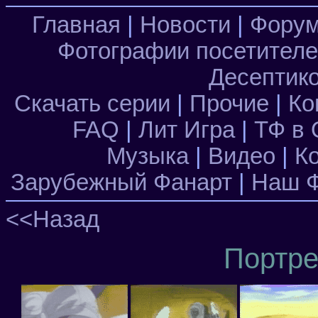
Главная
|
Новости
|
Фору
Фотографии посетител
Десептик
Скачать серии
|
Прочие
|
Ко
FAQ
|
Лит Игра
|
ТФ в 
Музыка
|
Видео
|
К
Зарубежный Фанарт
|
Наш Ф
<<Назад
Портре