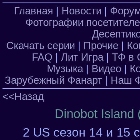
Главная
|
Новости
|
Фору
Фотографии посетител
Десептик
Скачать серии
|
Прочие
|
Ко
FAQ
|
Лит Игра
|
ТФ в 
Музыка
|
Видео
|
К
Зарубежный Фанарт
|
Наш Ф
<<Назад
Dinobot Island
2 US сезон 14 и 15 с