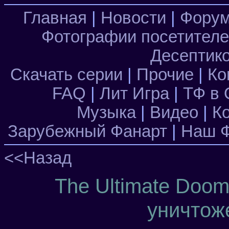
Главная
|
Новости
|
Фору
Фотографии посетител
Десептик
Скачать серии
|
Прочие
|
Ко
FAQ
|
Лит Игра
|
ТФ в 
Музыка
|
Видео
|
К
Зарубежный Фанарт
|
Наш Ф
<<Назад
The Ultimate Doom
уничтож