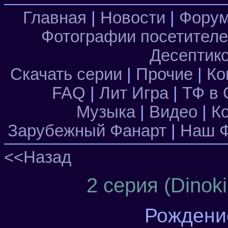
Главная
|
Новости
|
Фору
Фотографии посетител
Десептик
Скачать серии
|
Прочие
|
Ко
FAQ
|
Лит Игра
|
ТФ в 
Музыка
|
Видео
|
К
Зарубежный Фанарт
|
Наш Ф
<<Назад
2 серия (Dinoki
Рождени