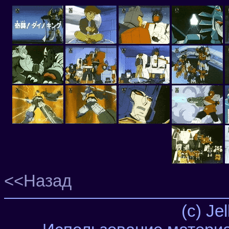
<<Назад
(c) Je