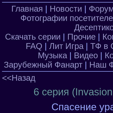
Главная
|
Новости
|
Фору
Фотографии посетител
Десептик
Скачать серии
|
Прочие
|
Ко
FAQ
|
Лит Игра
|
ТФ в 
Музыка
|
Видео
|
К
Зарубежный Фанарт
|
Наш Ф
<<Назад
6 серия (Invasio
Спасение ура