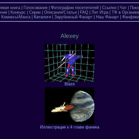
тевая книга
|
Голосования
|
Фотографии посетителей
|
Ссылки
|
Чат
|
Поко
очие
|
Конкурс
|
Серии
|
Описания/Статьи
|
FAQ
|
Лит Игра
|
ТФ в Органик
|
Комиксы\Манга
| Каталоги |
Зарубежный Фанарт
|
Наш Фанарт
|
Фанфик
Alexey
Blaze
Иллюстрация к 4 главе фаника