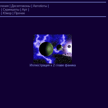
ления
|
Десептиконы
|
Автоботы
|
е
|
Скриншоты
|
Арт
|
и
|
Юмор
|
Прочее
Иллюстрация к 2 главе фаника