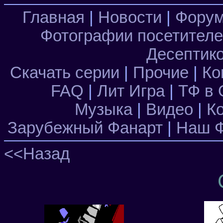
Главная
|
Новости
|
Фору
Фотографии посетител
Десептик
Скачать серии
|
Прочие
|
Ко
FAQ
|
Лит Игра
|
ТФ в 
Музыка
|
Видео
|
К
Зарубежный Фанарт
|
Наш Ф
<<Назад