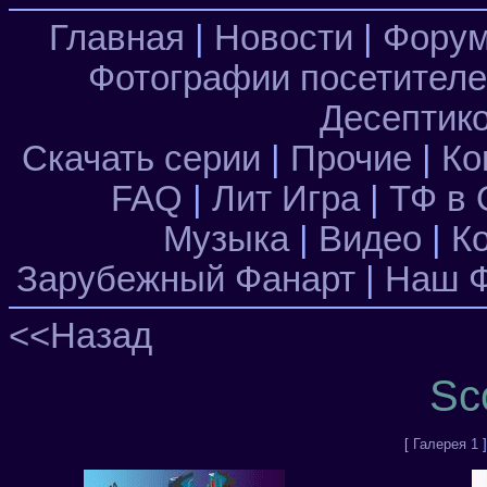
Главная
|
Новости
|
Фору
Фотографии посетител
Десептик
Скачать серии
|
Прочие
|
Ко
FAQ
|
Лит Игра
|
ТФ в 
Музыка
|
Видео
|
К
Зарубежный Фанарт
|
Наш Ф
<<Назад
Sc
[
Галерея 1
]